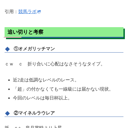
引用：
競馬ラボ
追い切りと考察
①オメガリッチマン
ｃｗ ｃ 折り合いに心配はなさそうなタイプ。
近2走は低調なレベルのレース。
「超」の付かなくても一線級には届かない現状。
今回のレベルは毎日杯以上。
②マイネルラウレア
坂 ｃ+ 皐月賞時より上昇。