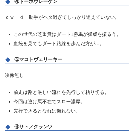
④トーホウレーゲン
ｃｗ ｄ 助手がヘタ過ぎてしっかり追えていない。
この世代の芝重賞はダート1勝馬が猛威を振るう。
血統を見てもダート路線を歩んだ方が…。
⑤マコトヴェリーキー
映像無し
前走は割と厳しい流れを先行して粘り切る。
今回は逃げ馬不在でスロー濃厚。
先行できるとなれば侮れない。
⑥サトノグランツ