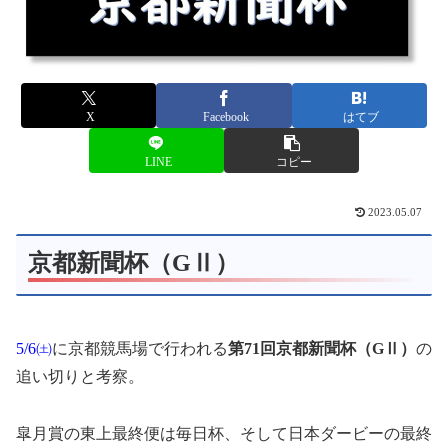
X
Facebook
はてブ
LINE
コピー
2023.05.07
京都新聞杯（GⅡ）
5/6㈯
に京都競馬場で行われる
第71回京都新聞杯（GⅡ）
の
追い切りと考察。
皐月賞の東上最終便は毎日杯、そして日本ダービーの最終