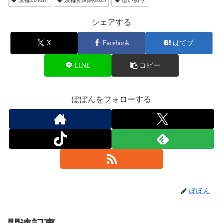
京都2200ｍ
京都新聞杯2023
追い切り
シェアする
X
Facebook
はてブ
LINE
コピー
ぽぽんをフォローする
ぽぽん