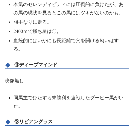
本気のセレンディピティには圧倒的に負けたが、あ
の馬の現状を見るとこの馬にはツキがないのかも。
相手なりに走る。
2400ｍで勝ち星は〇。
血統的にはいかにも長距離で穴を開ける匂いはす
る。
⑪ディープマインド
映像無し
同馬主でひたすら未勝利を連戦したダービー馬がい
た。
⑫リビアングラス