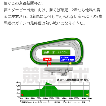
便がこの京都新聞杯だ。
夢のダービー出走に向け、勝てば確定、2着なら他馬の賞
金に左右され、3着馬には何も与えられない崖っぷちの3歳
馬達のガチンコ最終便は熱い戦いになりそうだ。