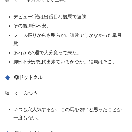
デビュー2戦は出鱈目な競馬で連勝。
その後脚部不安。
レース振りからも明らかに調教でしかなかった皐月
賞。
あれから3週で大分変って来た。
脚部不安が払拭出来ているか否か。結局はそこ。
③ドットクルー
坂 ｃ ふつう
いつも穴人気するが、この馬を強いと思ったことが
一度もない。