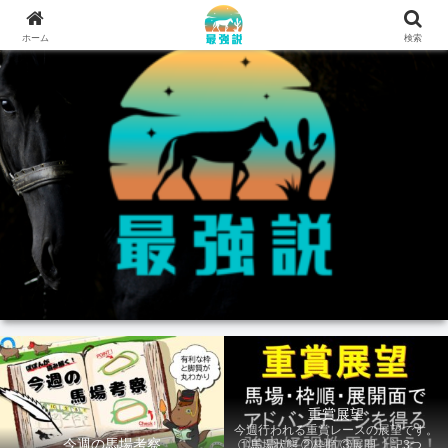
ホーム
検索
重賞展望
今週行われる重賞レースの展望です。
今週の馬場考察
①馬場状態 ②枠順 ③展開 上記3つの