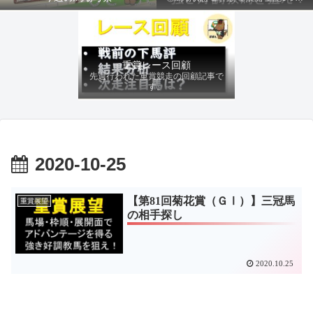
ファクターから有利にレースを運べる
馬を導き、追い切りの動きを加味して
最終評価を下します。
重賞レース回顧
先週行われた重賞競走の回顧記事で
す。
2020-10-25
【第81回菊花賞（ＧⅠ）】三冠馬
重賞展望
の相手探し
2020.10.25