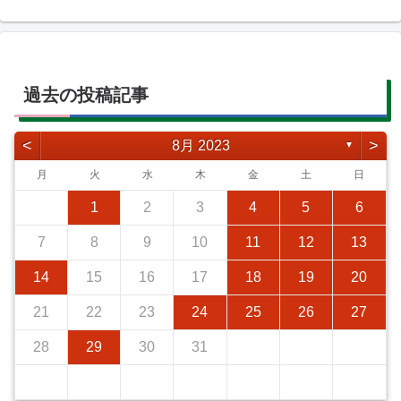
過去の投稿記事
<
>
8月 2023
▼
月
火
水
木
金
土
日
1
2
3
4
5
6
7
8
9
10
11
12
13
14
15
16
17
18
19
20
21
22
23
24
25
26
27
28
29
30
31