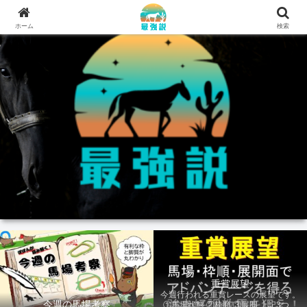
ホーム
検索
重賞展望
今週行われる重賞レースの展望です。
今週の馬場考察
①馬場状態 ②枠順 ③展開 上記3つの