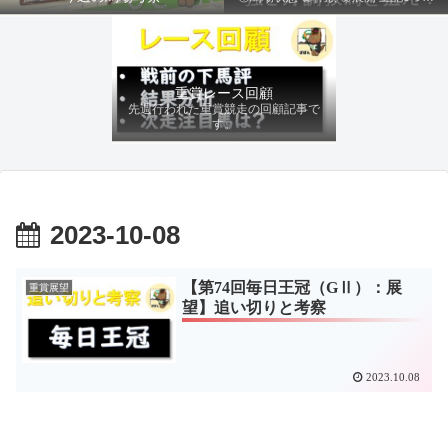
ファクターから有利にレースを運べる
馬を導き、追い切りの動きを加味して
最終評価を下します。
重賞レース回顧
先週行われた重賞競走の回顧記事で
す。
2023-10-08
【第74回毎日王冠（GⅡ）：展
重賞展望
望】追い切りと考察
2023.10.08