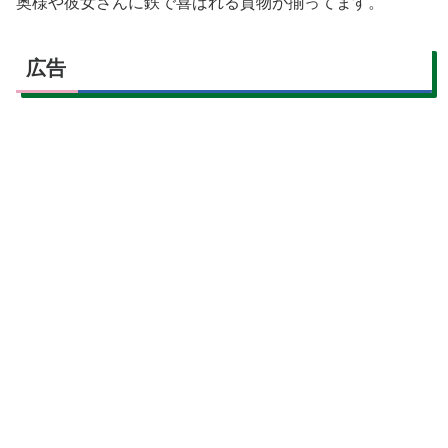
奥様や彼女さんに鉄で喜ばれる貢物が揃ってます。
広告