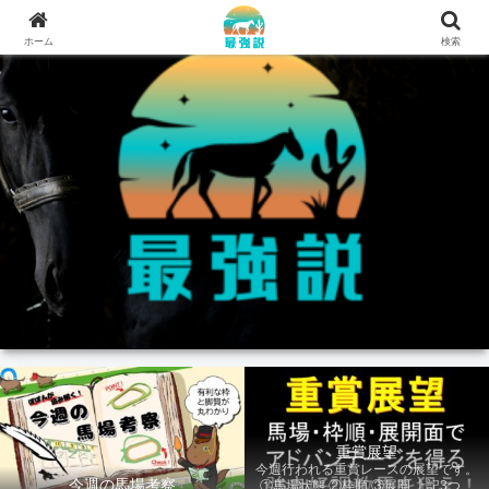
ホーム
検索
重賞展望
今週行われる重賞レースの展望です。
今週の馬場考察
①馬場状態 ②枠順 ③展開 上記3つの