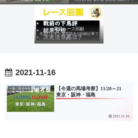
ファクターから有利にレースを運べる
馬を導き、追い切りの動きを加味して
最終評価を下します。
重賞レース回顧
先週行われた重賞競走の回顧記事で
す。
2021-11-16
【今週の馬場考察】11/20～21
今週の馬場考察
東京・阪神・福島
2021.11.16