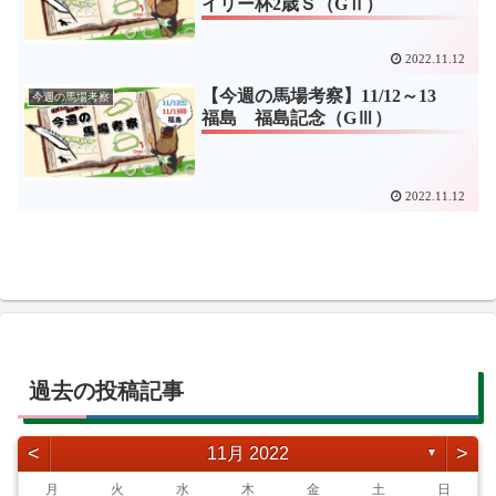
イリー杯2歳Ｓ（GⅡ）
2022.11.12
【今週の馬場考察】11/12～13
今週の馬場考察
福島 福島記念（GⅢ）
2022.11.12
過去の投稿記事
<
>
11月 2022
▼
月
火
水
木
金
土
日