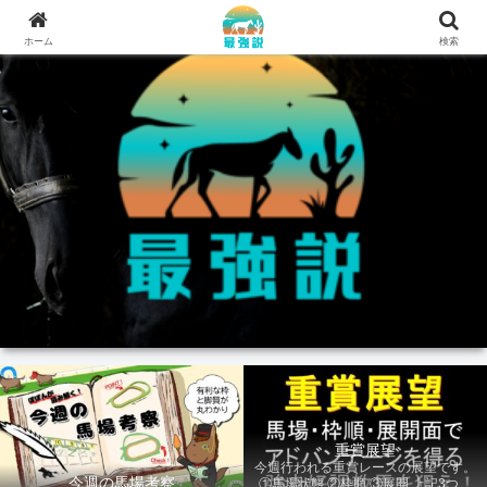
ホーム
検索
重賞展望
今週行われる重賞レースの展望です。
今週の馬場考察
①馬場状態 ②枠順 ③展開 上記3つの