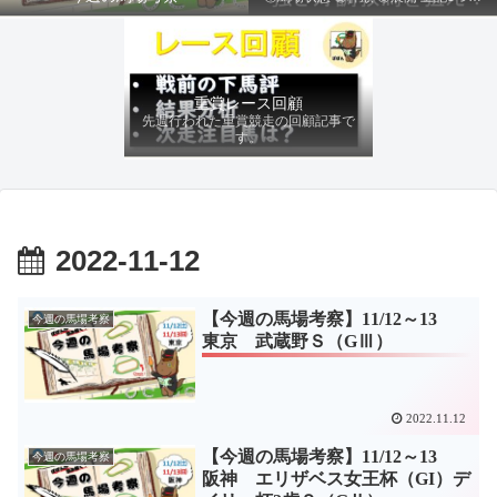
ファクターから有利にレースを運べる
馬を導き、追い切りの動きを加味して
最終評価を下します。
重賞レース回顧
先週行われた重賞競走の回顧記事で
す。
2022-11-12
【今週の馬場考察】11/12～13
今週の馬場考察
東京 武蔵野Ｓ（GⅢ）
2022.11.12
【今週の馬場考察】11/12～13
今週の馬場考察
阪神 エリザベス女王杯（GI）デ