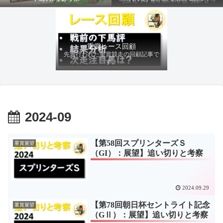
ファクターから有利にレースを運べる
馬を導き、追い切りの動きを加味して
最終評価を下します。
重賞レース回顧
先週行われた重賞競走の回顧記事で
す。
2024-09
【第58回スプリンターズＳ
重賞展望
（GI）：展望】追い切りと考察
2024.09.29
【第78回朝日杯セントライト記念
重賞展望
（GⅡ）：展望】追い切りと考察