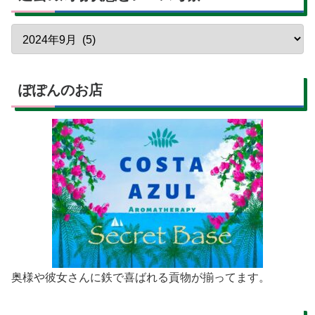
ぽぽんのお店
奥様や彼女さんに鉄で喜ばれる貢物が揃ってます。