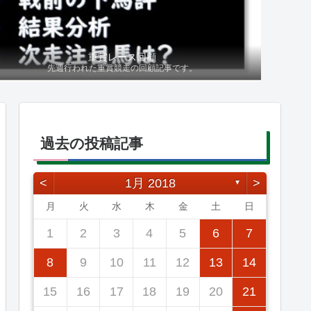
重賞レース回顧
先週行われた重賞競走の回顧記事です。
過去の投稿記事
<
1月 2018
>
▼
月
火
水
木
金
土
日
7
3
5
1
1
4
7
2
1
6
2
2
5
1
3
6
1
4
2
5
7
3
4
7
3
5
1
3
6
2
4
7
2
5
5
1
4
6
2
4
7
3
5
1
3
6
6
2
5
7
3
5
1
4
6
2
4
7
6
4
6
2
7
3
1
3
6
1
2
5
7
3
3
6
2
4
7
2
3
6
1
4
4
3
1
2
3
4
5
6
7
14
10
12
14
13
12
10
13
12
14
10
14
10
12
10
13
14
12
12
13
14
10
12
10
13
13
12
14
10
12
13
14
13
13
14
10
10
13
12
14
10
10
13
14
10
13
10
11
11
11
11
11
11
11
11
11
11
11
11
8
8
9
8
9
9
8
8
9
8
9
9
8
9
8
9
8
9
9
8
8
9
9
9
8
8
9
10
11
12
13
14
21
17
19
15
15
18
21
16
15
20
16
16
19
15
17
20
15
18
16
19
21
17
18
21
17
19
15
17
20
16
18
21
16
19
19
15
18
20
16
18
21
17
19
15
17
20
20
16
19
21
17
19
15
18
20
16
18
21
20
18
20
16
21
17
15
17
20
15
16
19
21
17
17
20
16
18
21
16
17
20
15
18
18
17
15
16
17
18
19
20
21