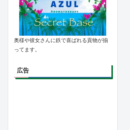
奥様や彼女さんに鉄で喜ばれる貢物が揃
ってます。
広告