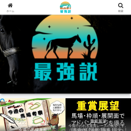
ホーム
検索
重賞展望
今週行われる重賞レースの展望です。
今週の馬場考察
①馬場状態 ②枠順 ③展開 上記3つの