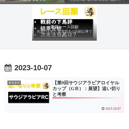
ファクターから有利にレースを運べる
馬を導き、追い切りの動きを加味して
最終評価を下します。
重賞レース回顧
先週行われた重賞競走の回顧記事で
す。
2023-10-07
【第9回サウジアラビアロイヤル
重賞展望
カップ（GⅢ）：展望】追い切り
と考察
2023.10.07