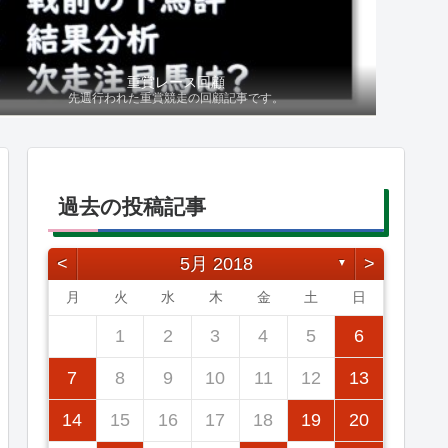
重賞レース回顧
先週行われた重賞競走の回顧記事です。
過去の投稿記事
<
5月 2018
>
▼
月
火
水
木
金
土
日
7
3
5
1
1
4
7
2
1
6
2
2
5
1
3
6
1
4
2
5
7
3
4
7
3
5
1
3
6
2
4
7
2
5
5
1
4
6
2
4
7
3
5
1
3
6
6
2
5
7
3
5
1
4
6
2
4
7
6
4
6
2
7
3
1
3
6
1
2
5
7
3
3
6
2
4
7
2
3
1
4
4
7
3
1
2
3
4
5
6
14
10
12
14
13
12
10
13
12
14
10
14
10
12
10
13
14
12
12
13
14
10
12
10
13
13
12
14
10
12
13
14
13
13
14
10
10
13
12
14
10
10
13
14
10
14
10
11
11
11
11
11
11
11
11
11
11
11
11
8
8
9
8
9
9
8
8
9
8
9
9
8
9
8
9
8
9
9
8
8
9
9
9
8
7
8
9
10
11
12
13
21
17
19
15
15
18
21
16
15
20
16
16
19
15
17
20
15
18
16
19
21
17
18
21
17
19
15
17
20
16
18
21
16
19
19
15
18
20
16
18
21
17
19
15
17
20
20
16
19
21
17
19
15
18
20
16
18
21
20
18
20
16
21
17
15
17
20
15
16
19
21
17
17
20
16
18
21
16
17
15
18
18
21
17
14
15
16
17
18
19
20