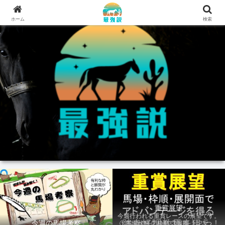
ホーム
検索
重賞展望
今週行われる重賞レースの展望です。
今週の馬場考察
①馬場状態 ②枠順 ③展開 上記3つの