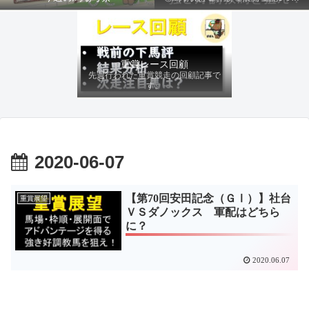
ファクターから有利にレースを運べる
馬を導き、追い切りの動きを加味して
最終評価を下します。
重賞レース回顧
先週行われた重賞競走の回顧記事で
す。
2020-06-07
【第70回安田記念（ＧⅠ）】社台
重賞展望
ＶＳダノックス 軍配はどちら
に？
2020.06.07