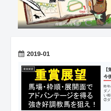
今週の馬場考察
2019-01
【
重賞展望
今
昨年
ダノ
い相
②ダ