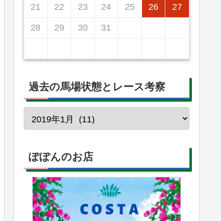
28
24
26
22
22
25
28
23
22
27
23
23
26
22
24
27
22
25
23
26
28
24
25
28
24
26
22
24
27
23
25
28
23
26
26
22
25
27
23
25
28
24
26
22
24
27
27
23
26
28
24
26
22
25
27
23
25
28
27
25
27
23
28
24
22
24
27
22
23
26
28
24
24
23
25
28
23
24
27
22
25
25
28
24
21
22
23
24
25
26
27
31
29
30
29
30
29
29
30
31
31
29
30
30
29
30
31
29
30
31
29
30
30
31
29
29
30
31
30
30
29
31
28
29
30
31
過去の馬場状態とレース考察
ぽぽんのお店