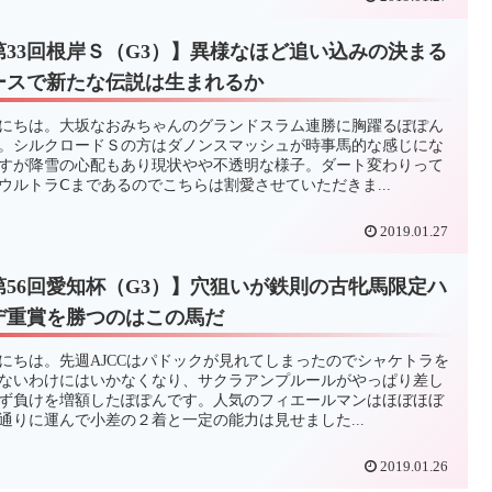
22
18
20
16
16
19
22
17
16
21
17
17
20
16
18
21
16
19
17
20
22
18
19
22
18
20
16
18
21
17
19
22
17
20
20
16
19
21
17
19
22
18
20
16
18
21
21
17
20
22
18
20
16
19
21
17
19
22
21
19
21
17
22
18
16
18
21
16
17
20
22
18
18
17
19
22
17
18
21
16
19
19
22
18
23
19
21
17
17
20
23
18
17
22
18
18
21
17
19
22
17
20
18
21
23
19
20
23
19
21
17
19
22
18
20
23
18
21
21
17
20
22
18
20
23
19
21
17
19
22
22
18
21
23
19
21
17
20
22
18
20
23
22
20
22
18
23
19
17
19
22
17
18
21
23
19
19
18
20
23
18
19
22
17
20
20
23
19
24
20
22
18
18
21
24
19
18
23
19
19
22
18
20
23
18
21
19
22
24
20
21
24
20
22
18
20
23
19
21
24
19
22
22
18
21
23
19
21
24
20
22
18
20
23
23
19
22
24
20
22
18
21
23
19
21
24
23
21
23
19
24
20
18
20
23
18
19
22
24
20
20
19
21
24
19
20
23
18
21
21
24
20
25
21
23
19
19
22
25
20
19
24
20
20
23
19
21
24
19
22
20
23
25
21
22
25
21
23
19
21
24
20
22
25
20
23
23
19
22
24
20
22
25
21
23
19
21
24
24
20
23
25
21
23
19
22
24
20
22
25
24
22
24
20
25
21
19
21
24
19
20
23
25
21
21
20
22
25
20
21
24
19
22
22
25
21
26
22
24
20
20
23
26
21
20
25
21
21
24
20
22
25
20
23
21
24
26
22
23
26
22
24
20
22
25
21
23
26
21
24
24
20
23
25
21
23
26
22
24
20
22
25
25
21
24
26
22
24
20
23
25
21
23
26
25
23
25
21
26
22
20
22
25
20
21
24
26
22
22
21
23
26
21
22
25
20
23
23
26
22
27
23
25
21
21
24
27
22
21
26
22
22
25
21
23
26
21
24
22
25
27
23
24
27
23
25
21
23
26
22
24
27
22
25
25
21
24
26
22
24
27
23
25
21
23
26
26
22
25
27
23
25
21
24
26
22
24
27
26
24
26
22
27
23
21
23
26
21
22
25
27
23
23
22
24
27
22
23
26
21
24
24
27
23
第33回根岸Ｓ（G3）】異様なほど追い込みの決まる
29
25
27
23
23
26
29
24
23
28
24
24
27
23
25
28
23
26
24
27
29
25
26
29
25
27
23
25
28
24
26
29
24
27
27
23
26
28
24
26
29
25
27
23
25
28
28
24
27
29
25
27
23
26
28
24
26
29
28
26
28
24
29
25
23
25
28
23
24
27
29
25
25
24
26
29
24
25
28
23
26
26
29
25
30
26
28
24
24
27
30
25
24
29
25
25
28
24
26
29
24
27
25
28
30
26
27
30
26
28
24
26
29
25
27
30
25
28
28
24
27
29
25
27
30
26
28
24
26
29
25
28
30
26
28
24
27
29
25
27
30
29
27
29
25
30
26
24
26
29
24
25
28
30
26
26
25
27
30
25
26
29
24
27
27
30
26
27
29
25
25
28
31
26
25
30
26
26
29
25
27
30
25
28
26
29
27
28
31
27
29
25
27
30
26
28
31
26
29
25
28
30
26
28
31
27
29
25
27
30
26
29
27
29
25
28
30
26
28
31
30
28
30
26
27
25
27
30
25
26
29
27
27
26
28
31
26
27
30
25
28
28
31
27
28
30
26
26
29
27
26
27
27
30
26
28
31
26
29
27
30
28
29
28
30
26
28
31
27
29
27
30
26
29
27
29
28
30
26
28
31
27
30
28
30
26
29
27
29
31
29
27
28
26
28
31
26
27
30
28
28
27
29
27
28
31
26
29
28
29
27
27
30
28
27
28
28
31
27
29
27
30
28
31
29
29
27
29
28
30
28
31
27
30
28
30
29
27
29
28
31
29
27
30
28
30
30
28
29
27
29
27
28
31
29
28
30
28
29
27
30
29
30
28
28
31
29
28
29
28
30
28
31
29
30
30
28
30
29
29
28
31
29
30
28
30
29
30
28
31
29
31
29
30
28
30
28
29
30
29
29
30
28
31
30
ースで新たな伝説は生まれるか
30
30
31
30
30
30
31
30
31
30
31
30
31
31
30
30
31
30
31
31
31
31
31
31
31
にちは。大坂なおみちゃんのグランドスラム連勝に胸躍るぽぽん
。シルクロードＳの方はダノンスマッシュが時事馬的な感じにな
すが降雪の心配もあり現状やや不透明な様子。ダート変わりって
ウルトラⅭまであるのでこちらは割愛させていただきま...
2019.01.27
第56回愛知杯（G3）】穴狙いが鉄則の古牝馬限定ハ
デ重賞を勝つのはこの馬だ
にちは。先週AJCCはパドックが見れてしまったのでシャケトラを
ないわけにはいかなくなり、サクラアンプルールがやっぱり差し
ず負けを増額したぽぽんです。人気のフィエールマンはほぼほぼ
通りに運んで小差の２着と一定の能力は見せました...
2019.01.26