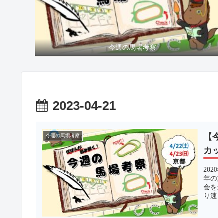
今週の馬場考察
2023-04-21
【
今週の馬場考察
カ
20
年の
会を
り速