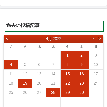
過去の投稿記事
<
>
4月 2022
▼
月
火
水
木
金
土
日
1
2
3
4
5
6
7
8
9
10
11
12
13
14
15
16
17
18
19
20
21
22
23
24
25
26
27
28
29
30