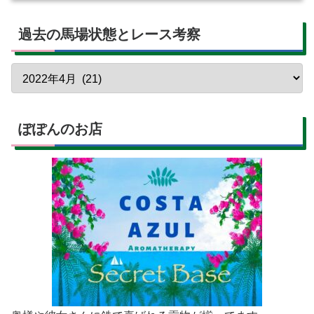
過去の馬場状態とレース考察
ぽぽんのお店