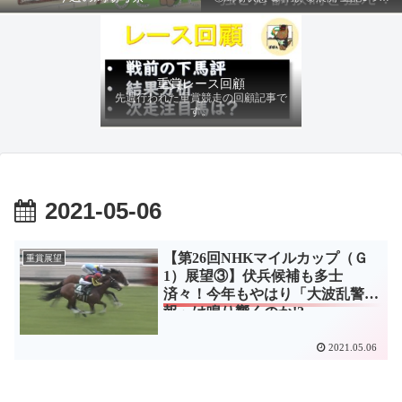
ファクターから有利にレースを運べる
馬を導き、追い切りの動きを加味して
最終評価を下します。
重賞レース回顧
先週行われた重賞競走の回顧記事で
す。
2021-05-06
【第26回NHKマイルカップ（Ｇ
重賞展望
1）展望③】伏兵候補も多士
済々！今年もやはり「大波乱警
報」は鳴り響くのか!?
2021.05.06