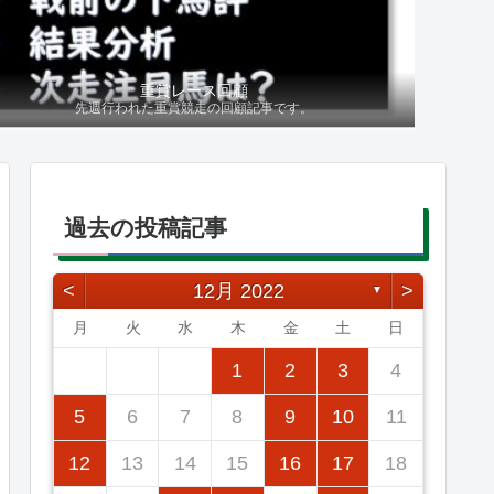
重賞レース回顧
先週行われた重賞競走の回顧記事です。
過去の投稿記事
<
12月 2022
>
▼
月
火
水
木
金
土
日
7
3
5
1
1
4
7
2
1
6
2
2
5
1
3
6
1
4
2
5
7
3
4
7
3
5
1
3
6
2
4
7
2
5
5
1
6
2
4
7
3
5
1
3
6
6
2
5
7
3
5
1
4
6
2
4
7
6
4
6
2
7
3
1
3
6
1
2
5
7
3
3
6
2
4
7
2
3
6
1
4
4
7
3
1
2
3
4
14
10
12
14
13
12
10
13
12
14
10
14
10
12
10
13
14
12
12
13
14
10
12
10
13
13
12
14
10
12
13
14
13
13
14
10
10
13
12
14
10
10
13
14
10
13
14
10
11
11
11
11
11
11
11
11
11
11
11
8
8
9
8
9
9
8
8
9
8
9
9
8
9
8
9
8
9
9
8
8
9
9
9
8
5
6
7
8
9
10
11
21
17
19
15
15
18
21
16
15
20
16
16
19
15
17
20
15
18
16
19
21
17
18
21
17
19
15
17
20
16
18
21
16
19
19
15
20
16
18
21
17
19
15
17
20
20
16
19
21
17
19
15
18
20
16
18
21
20
18
20
16
21
17
15
17
20
15
16
19
21
17
17
20
16
18
21
16
17
20
15
18
18
21
17
12
13
14
15
16
17
18