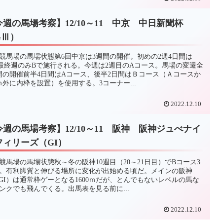
22
18
20
16
16
19
22
17
16
21
17
17
20
16
18
21
16
19
17
20
22
18
19
22
18
20
16
18
21
17
19
22
17
20
20
16
21
17
19
22
18
20
16
18
21
21
17
20
22
18
20
16
19
21
17
19
22
21
19
21
17
22
18
16
18
21
16
17
20
22
18
18
21
17
19
22
17
18
21
16
19
19
22
18
23
19
21
17
17
20
23
18
17
22
18
18
21
17
19
22
17
20
18
21
23
19
20
23
19
21
17
19
22
18
20
23
18
21
21
17
22
18
20
23
19
21
17
19
22
22
18
21
23
19
21
17
20
22
18
20
23
22
20
22
18
23
19
17
19
22
17
18
21
23
19
19
22
18
20
23
18
19
22
17
20
20
23
19
24
20
22
18
18
21
24
19
18
23
19
19
22
18
20
23
18
21
19
22
24
20
21
24
20
22
18
20
23
19
21
24
19
22
22
18
23
19
21
24
20
22
18
20
23
23
19
22
24
20
22
18
21
23
19
21
24
23
21
23
19
24
20
18
20
23
18
19
22
24
20
20
23
19
21
24
19
20
23
18
21
21
24
20
25
21
23
19
19
22
25
20
19
24
20
20
23
19
21
24
19
22
20
23
25
21
22
25
21
23
19
21
24
20
22
25
20
23
23
19
24
20
22
25
21
23
19
21
24
24
20
23
25
21
23
19
22
24
20
22
25
24
22
24
20
25
21
19
21
24
19
20
23
25
21
21
24
20
22
25
20
21
24
19
22
22
25
21
26
22
24
20
20
23
26
21
20
25
21
21
24
20
22
25
20
23
21
24
26
22
23
26
22
24
20
22
25
21
23
26
21
24
24
20
25
21
23
26
22
24
20
22
25
25
21
24
26
22
24
20
23
25
21
23
26
25
23
25
21
26
22
20
22
25
20
21
24
26
22
22
25
21
23
26
21
22
25
20
23
23
26
22
27
23
25
21
21
24
27
22
21
26
22
22
25
21
23
26
21
24
22
25
27
23
24
27
23
25
21
23
26
22
24
27
22
25
25
21
26
22
24
27
23
25
21
23
26
26
22
25
27
23
25
21
24
26
22
24
27
26
24
26
22
27
23
21
23
26
21
22
25
27
23
23
26
22
24
27
22
23
26
21
24
24
27
23
今週の馬場考察】12/10～11 中京 中日新聞杯
29
25
27
23
23
26
29
24
23
28
24
24
27
23
25
28
23
26
24
27
29
25
26
29
25
27
23
25
28
24
26
29
24
27
27
23
28
24
26
29
25
27
23
25
28
28
24
27
29
25
27
23
26
28
24
26
29
28
26
28
24
29
25
23
25
28
23
24
27
29
25
25
28
24
26
29
24
25
28
23
26
26
29
25
30
26
28
24
24
27
30
25
24
29
25
25
28
24
26
29
24
27
25
28
30
26
27
30
26
28
24
26
29
25
27
30
25
28
28
24
29
25
27
30
26
28
24
26
29
25
28
30
26
28
24
27
29
25
27
30
29
27
29
25
30
26
24
26
29
24
25
28
30
26
26
29
25
27
30
25
26
29
24
27
27
30
26
27
29
25
25
28
31
26
25
30
26
26
29
25
27
30
25
28
26
29
27
28
31
27
29
25
27
30
26
28
31
26
29
25
30
26
28
31
27
29
25
27
30
26
29
27
29
25
28
30
26
28
31
30
28
30
26
27
25
27
30
25
26
29
27
27
30
26
28
31
26
27
30
25
28
28
31
27
28
30
26
26
29
27
26
27
27
30
26
28
31
26
29
27
30
28
29
28
30
26
28
31
27
29
27
30
26
27
29
28
30
26
28
31
27
30
28
30
26
29
27
29
31
29
27
28
26
28
31
26
27
30
28
28
31
27
29
27
28
31
26
29
28
29
27
27
30
28
27
28
28
31
27
29
27
30
28
31
29
29
27
29
28
30
28
31
27
28
30
29
27
29
28
31
29
27
30
28
30
30
28
29
27
29
27
28
31
29
28
30
28
29
27
30
29
30
28
28
31
29
28
29
28
30
28
31
29
30
30
28
30
29
29
28
29
30
28
30
29
30
28
31
29
31
29
30
28
30
28
29
30
29
29
30
28
31
30
GⅢ）
30
30
31
30
30
30
31
30
31
30
31
30
31
31
30
30
31
30
31
31
31
31
31
31
31
競馬場の馬場状態第6回中京は3週間の開催。初めの2週4日間は
最終週のみBで施行される。今週は2週目のAコース。馬場の変遷全
間の開催前半4日間はAコース、後半2日間はＢコース（Ａコースか
ｍ外に内枠を設置）を使用する。3コーナー...
2022.12.10
今週の馬場考察】12/10～11 阪神 阪神ジュべナイ
フィリーズ（GI）
競馬場の馬場状態秋～冬の阪神10週目（20～21日目）でBコース3
。有利脚質と伸びる場所に変化が出始める頃だ。メインの阪神
（GI）は通常枠ゲーとなる1600ｍだが、とんでもないレベルの馬な
ンクでも飛んでくる。出馬表を見る前に...
2022.12.10