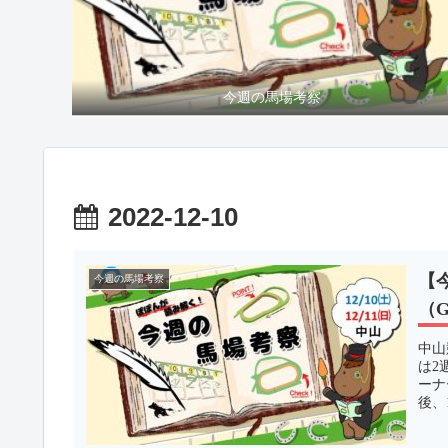
今週の馬場考察
2022-12-10
【
今週の馬場考察
（
中山
は2
ーナ
後、