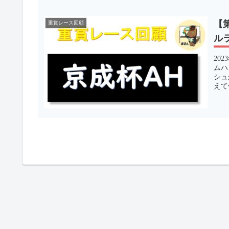
【
重賞レース回顧
ル
20
ムハ
シュ
えて
ルを