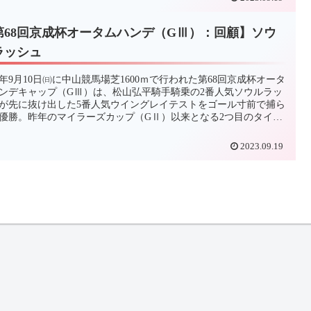
22
18
20
16
16
19
22
17
16
21
17
17
20
16
18
21
16
19
17
20
22
18
19
22
18
20
16
21
17
19
22
17
20
20
16
19
21
17
19
22
18
20
16
18
21
21
17
20
22
18
20
16
19
21
17
19
22
21
19
21
17
22
18
16
18
21
16
17
20
22
18
18
21
17
19
22
17
18
21
16
19
19
22
18
23
19
21
17
17
20
23
18
17
22
18
18
21
17
19
22
17
20
18
21
23
19
20
23
19
21
17
22
18
20
23
18
21
21
17
20
22
18
20
23
19
21
17
19
22
22
18
21
23
19
21
17
20
22
18
20
23
22
20
22
18
23
19
17
19
22
17
18
21
23
19
19
22
18
20
23
18
19
22
17
20
20
23
19
24
20
22
18
18
21
24
19
18
23
19
19
22
18
20
23
18
21
19
22
24
20
21
24
20
22
18
23
19
21
24
19
22
22
18
21
23
19
21
24
20
22
18
20
23
23
19
22
24
20
22
18
21
23
19
21
24
23
21
23
19
24
20
18
20
23
18
19
22
24
20
20
23
19
21
24
19
20
23
18
21
21
24
20
25
21
23
19
19
22
25
20
19
24
20
20
23
19
21
24
19
22
20
23
25
21
22
25
21
23
19
24
20
22
25
20
23
23
19
22
24
20
22
25
21
23
19
21
24
24
20
23
25
21
23
19
22
24
20
22
25
24
22
24
20
25
21
19
21
24
19
20
23
25
21
21
24
20
22
25
20
21
24
19
22
22
25
21
26
22
24
20
20
23
26
21
20
25
21
21
24
20
22
25
20
23
21
24
26
22
23
26
22
24
20
25
21
23
26
21
24
24
20
23
25
21
23
26
22
24
20
22
25
25
21
24
26
22
24
20
23
25
21
23
26
25
23
25
21
26
22
20
22
25
20
21
24
26
22
22
25
21
23
26
21
22
25
20
23
23
26
22
27
23
25
21
21
24
27
22
21
26
22
22
25
21
23
26
21
24
22
25
27
23
24
27
23
25
21
26
22
24
27
22
25
25
21
24
26
22
24
27
23
25
21
23
26
26
22
25
27
23
25
21
24
26
22
24
27
26
24
26
22
27
23
21
23
26
21
22
25
27
23
23
26
22
24
27
22
23
26
21
24
24
27
23
第68回京成杯オータムハンデ（GⅢ）：回顧】ソウ
29
25
27
23
23
26
29
24
23
28
24
24
27
23
25
28
23
26
24
27
29
25
26
29
25
27
23
28
24
26
29
24
27
27
23
26
28
24
26
29
25
27
23
25
28
28
24
27
29
25
27
23
26
28
24
26
29
28
26
28
24
29
25
23
25
28
23
24
27
29
25
25
28
24
26
29
24
25
28
23
26
26
29
25
30
26
28
24
24
27
30
25
24
29
25
25
28
24
26
29
24
27
25
28
30
26
27
30
26
28
24
29
25
27
30
25
28
28
24
27
29
25
27
30
26
28
24
26
29
25
28
30
26
28
24
27
29
25
27
30
29
27
29
25
30
26
24
26
29
24
25
28
30
26
26
29
25
27
30
25
26
29
24
27
27
30
26
27
29
25
25
28
31
26
25
30
26
26
29
25
27
30
25
28
26
29
27
28
31
27
29
25
30
26
28
31
26
29
25
28
30
26
28
31
27
29
25
27
30
26
29
27
29
25
28
30
26
28
31
30
28
30
26
27
25
27
30
25
26
29
27
27
30
26
28
31
26
27
30
25
28
28
31
27
28
30
26
26
29
27
26
27
27
30
26
28
31
26
29
27
30
28
29
28
30
26
31
27
29
27
30
26
29
27
29
28
30
26
28
31
27
30
28
30
26
29
27
29
31
29
27
28
26
28
31
26
27
30
28
28
31
27
29
27
28
31
26
29
28
29
27
27
30
28
27
28
28
31
27
29
27
30
28
31
29
29
27
28
30
28
31
27
30
28
30
29
27
29
28
31
29
27
30
28
30
30
28
29
27
29
27
28
31
29
28
30
28
29
27
30
29
30
28
28
31
29
28
29
28
30
28
31
29
30
30
28
29
29
28
31
29
30
28
30
29
30
28
31
29
31
29
30
28
30
28
29
30
29
29
30
28
31
30
ラッシュ
30
30
31
30
30
30
31
30
31
30
31
30
31
31
30
30
31
30
31
31
31
31
31
31
31
23年9月10日㈰に中山競馬場芝1600ｍで行われた第68回京成杯オータ
ンデキャップ（GⅢ）は、松山弘平騎手騎乗の2番人気ソウルラッ
が先に抜け出した5番人気ウイングレイテストをゴール寸前で捕ら
優勝。昨年のマイラーズカップ（GⅡ）以来となる2つ目のタイト
手にした。
2023.09.19