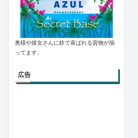
奥様や彼女さんに鉄で喜ばれる貢物が揃
ってます。
広告