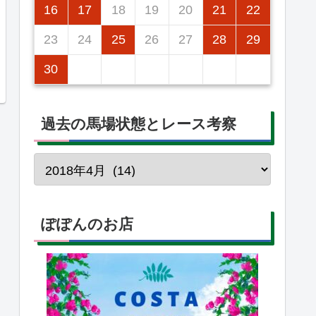
28
24
26
22
22
25
28
23
22
27
23
23
26
22
24
27
22
25
23
26
28
24
25
28
24
26
22
24
27
23
25
28
23
26
26
22
25
27
23
25
28
24
26
22
24
27
27
23
26
28
24
26
22
25
27
23
25
28
27
25
27
23
28
24
22
24
27
22
23
26
28
24
24
27
23
25
28
23
24
27
25
25
28
24
16
17
18
19
20
21
22
31
29
30
29
30
29
29
30
31
31
29
30
30
29
30
31
29
30
31
29
30
30
31
29
29
30
31
30
30
31
23
24
25
26
27
28
29
30
過去の馬場状態とレース考察
ぽぽんのお店