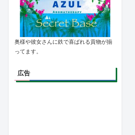
奥様や彼女さんに鉄で喜ばれる貢物が揃
ってます。
広告