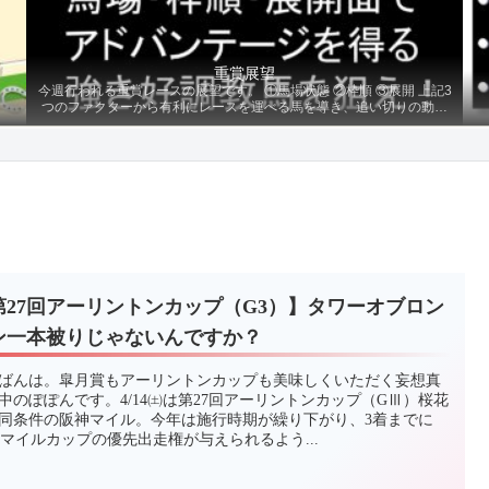
重賞展望
今週行われる重賞レースの展望です。 ①馬場状態 ②枠順 ③展開 上記3
つのファクターから有利にレースを運べる馬を導き、追い切りの動き
を加味して最終評価を下します。
第27回アーリントンカップ（G3）】タワーオブロン
ン一本被りじゃないんですか？
1
1
1
1
1
1
1
1
1
1
1
1
2
2
1
1
2
2
1
2
1
2
1
1
2
1
2
1
1
2
1
2
1
2
1
2
3
1
3
2
1
2
1
3
3
1
2
3
1
1
2
3
1
2
2
1
3
1
2
3
2
2
3
2
1
3
2
3
2
3
4
2
1
4
3
2
3
1
2
4
1
4
2
3
1
4
2
2
1
3
1
4
2
3
3
2
4
2
1
3
1
4
3
1
3
4
3
2
4
3
1
4
3
1
1
4
5
1
3
2
5
4
3
1
4
2
3
5
1
2
5
1
3
1
4
2
5
3
3
2
4
2
5
1
3
1
4
4
3
5
1
3
2
4
2
5
4
2
4
5
1
1
4
3
5
1
1
4
2
5
1
4
2
2
5
1
6
2
4
3
6
1
5
1
1
4
2
5
3
1
4
6
2
3
6
2
4
2
5
1
3
6
1
4
4
3
5
1
3
6
2
4
2
5
5
1
4
6
2
4
3
5
1
3
6
5
3
5
1
6
2
2
5
1
4
6
2
2
5
1
3
6
1
2
5
3
3
6
2
ばんは。皐月賞もアーリントンカップも美味しくいただく妄想真
中のぽぽんです。4/14㈯は第27回アーリントンカップ（GⅢ）桜花
8
4
6
2
2
5
8
3
2
7
3
3
6
2
4
7
2
5
3
6
8
4
5
8
4
6
2
4
7
3
5
8
3
6
6
2
5
7
3
5
8
4
6
2
4
7
7
3
6
8
4
6
2
5
7
3
5
8
7
5
7
3
8
4
2
4
7
2
3
6
8
4
4
7
3
5
8
3
4
7
5
5
8
4
9
5
7
3
3
6
9
4
3
8
4
4
7
3
5
8
3
6
4
7
9
5
6
9
5
7
3
5
8
4
6
9
4
7
7
3
6
8
4
6
9
5
7
3
5
8
8
4
7
9
5
7
3
6
8
4
6
9
8
6
8
4
9
5
3
5
8
3
4
7
9
5
5
8
4
6
9
4
5
8
6
6
9
5
10
10
10
10
10
10
10
10
10
10
10
10
6
8
4
4
7
5
4
9
5
5
8
4
6
9
4
7
5
8
6
7
6
8
4
6
9
5
7
5
8
8
4
7
9
5
7
6
8
4
6
9
9
5
8
6
8
4
7
9
5
7
9
7
9
5
6
4
6
9
4
5
8
6
6
9
5
7
5
6
9
7
7
6
10
10
10
10
10
10
10
10
10
10
10
10
11
11
11
11
11
11
11
11
11
11
11
11
7
9
5
5
8
6
5
6
6
9
5
7
5
8
6
9
7
8
7
9
5
7
6
8
6
9
9
5
8
6
8
7
9
5
7
6
9
7
9
5
8
6
8
8
6
7
5
7
5
6
9
7
7
6
8
6
7
8
8
7
12
10
12
10
10
12
12
10
12
10
10
12
10
10
12
10
12
12
10
12
12
12
11
11
11
11
11
11
11
11
11
11
11
11
8
6
6
9
7
6
7
7
6
8
6
9
7
8
9
8
6
8
7
9
7
6
9
7
9
8
6
8
7
8
6
9
7
9
9
7
8
6
8
6
7
8
8
7
9
7
8
9
9
8
13
10
13
12
12
10
13
10
13
12
10
13
10
12
10
13
12
12
13
10
12
10
13
12
10
12
13
12
13
12
10
13
12
10
10
13
11
11
11
11
11
11
11
11
11
11
9
7
7
8
7
8
8
7
9
7
8
9
9
7
9
8
8
7
8
9
7
9
8
9
7
8
8
9
7
9
7
8
9
9
8
8
9
9
同条件の阪神マイル。今年は施行時期が繰り下がり、3着までに
Kマイルカップの優先出走権が与えられるよう...
15
13
12
15
10
14
10
10
13
14
12
10
13
15
12
15
13
14
10
12
15
10
13
13
12
14
10
12
15
13
14
14
10
13
15
13
12
14
10
12
15
14
12
14
10
15
14
10
13
15
14
10
12
15
10
14
12
12
15
11
11
11
11
11
11
11
11
11
11
11
11
11
11
9
9
9
9
9
9
9
9
9
9
9
16
12
14
10
10
13
16
10
15
14
10
12
15
10
13
14
16
12
13
16
12
14
10
12
15
13
16
14
14
10
13
15
13
16
12
14
10
12
15
15
14
16
12
14
10
13
15
13
16
15
13
15
16
12
10
12
15
10
14
16
12
12
15
13
16
12
15
13
13
16
12
11
11
11
11
11
11
11
11
11
11
11
11
11
17
13
15
14
17
12
16
12
12
15
13
16
14
12
15
17
13
14
17
13
15
13
16
12
14
17
12
15
15
14
16
12
14
17
13
15
13
16
16
12
15
17
13
15
14
16
12
14
17
16
14
16
12
17
13
13
16
12
15
17
13
13
16
12
14
17
12
13
16
14
14
17
13
11
11
11
11
11
11
11
11
11
11
11
18
14
16
12
12
15
18
13
12
17
13
13
16
12
14
17
12
15
13
16
18
14
15
18
14
16
12
14
17
13
15
18
13
16
16
12
15
17
13
15
18
14
16
12
14
17
17
13
16
18
14
16
12
15
17
13
15
18
17
15
17
13
18
14
12
14
17
12
13
16
18
14
14
17
13
15
18
13
14
17
15
15
18
14
19
15
17
13
13
16
19
14
13
18
14
14
17
13
15
18
13
16
14
17
19
15
16
19
15
17
13
15
18
14
16
19
14
17
17
13
16
18
14
16
19
15
17
13
15
18
18
14
17
19
15
17
13
16
18
14
16
19
18
16
18
14
19
15
13
15
18
13
14
17
19
15
15
18
14
16
19
14
15
18
16
16
19
15
20
16
18
14
14
17
20
15
14
19
15
15
18
14
16
19
14
17
15
18
20
16
17
20
16
18
14
16
19
15
17
20
15
18
18
14
17
19
15
17
20
16
18
14
16
19
19
15
18
20
16
18
14
17
19
15
17
20
19
17
19
15
20
16
14
16
19
14
15
18
20
16
16
19
15
17
20
15
16
19
17
17
20
16