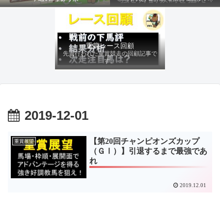
ファクターから有利にレースを運べる
馬を導き、追い切りの動きを加味して
最終評価を下します。
重賞レース回顧
先週行われた重賞競走の回顧記事で
す。
2019-12-01
【第20回チャンピオンズカップ
重賞展望
（ＧⅠ）】引退するまで最強であ
れ
2019.12.01