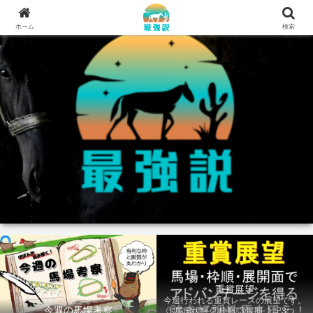
ホーム
検索
重賞展望
今週行われる重賞レースの展望です。
今週の馬場考察
①馬場状態 ②枠順 ③展開 上記3つの