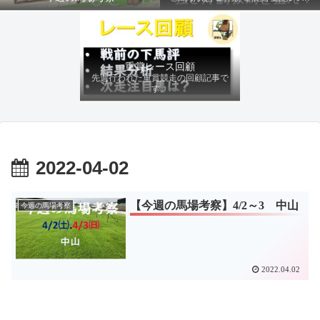
ファクターから有利にレースを運べる
馬を導き、追い切りの動きを加味して
最終評価を下します。
重賞レース回顧
先週行われた重賞競走の回顧記事で
す。
2022-04-02
【今週の馬場考察】4/2～3 中山
今週の馬場考察
2022.04.02