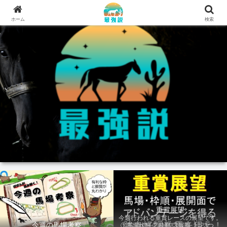
ホーム
検索
重賞展望
今週行われる重賞レースの展望です。
今週の馬場考察
①馬場状態 ②枠順 ③展開 上記3つの