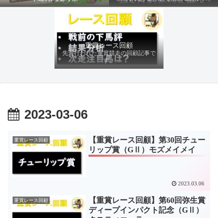
ファクターから有利にレースを運べる
馬を導き、追い切りの動きを加味して
最終評価を下します。
重賞レース回顧
先週行われた重賞競走の回顧記事で
す。
2023-03-06
【重賞レース回顧】第30回チュー
重賞レース回顧
リップ賞（GⅡ）モズメイメイ
2023.03.06
【重賞レース回顧】第60回弥生賞
重賞レース回顧
ディープインパクト記念（GⅡ）