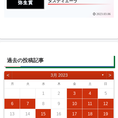
タスティエーラ
2023.03.06
過去の投稿記事
<
>
3月 2023
▼
月
火
水
木
金
土
日
1
2
3
4
5
6
7
8
9
10
11
12
13
14
15
16
17
18
19