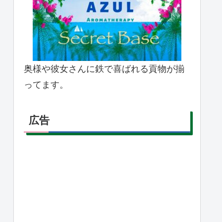
奥様や彼女さんに鉄で喜ばれる貢物が揃
ってます。
広告