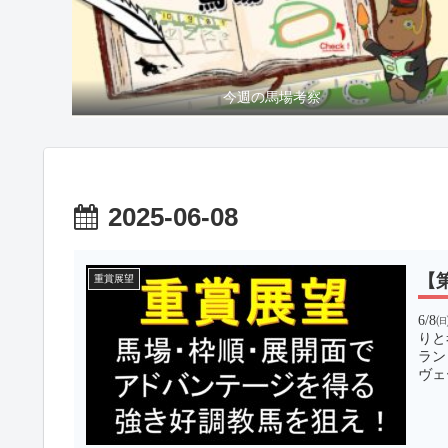
今週の馬場考察
2025-06-08
【
重賞展望
6/
りと
ラン
ヴェ