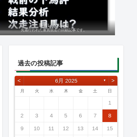
重賞レース回顧
先週行われた重賞競走の回顧記事です。
過去の投稿記事
<
6月 2025
>
▼
月
火
水
木
金
土
日
7
3
5
1
1
4
7
2
6
2
2
5
1
3
6
1
4
2
5
7
3
4
7
3
5
1
3
6
2
4
7
2
5
5
1
4
6
2
4
7
3
5
1
3
6
6
2
5
7
3
5
1
4
6
2
4
7
6
4
6
2
7
3
1
3
6
1
2
5
7
3
3
6
2
4
7
2
3
6
1
4
4
7
3
1
14
10
12
14
13
12
10
13
12
14
10
14
10
12
10
13
14
12
12
13
14
10
12
10
13
13
12
14
10
12
13
14
13
13
14
10
10
13
12
14
10
10
13
14
10
13
14
10
11
11
11
11
11
11
11
11
11
11
11
11
8
8
9
9
9
8
8
9
8
9
9
8
9
8
9
8
9
9
8
8
9
9
9
8
2
3
4
5
6
7
8
21
17
19
15
15
18
21
16
20
16
16
19
15
17
20
15
18
16
19
21
17
18
21
17
19
15
17
20
16
18
21
16
19
19
15
18
20
16
18
21
17
19
15
17
20
20
16
19
21
17
19
15
18
20
16
18
21
20
18
20
16
21
17
15
17
20
15
16
19
21
17
17
20
16
18
21
16
17
20
15
18
18
21
17
9
10
11
12
13
14
15