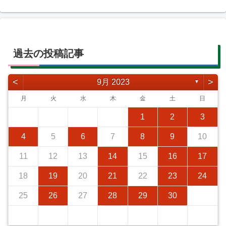
過去の投稿記事
<
>
9月 2023
▼
月
火
水
木
金
土
日
1
2
3
4
5
6
7
8
9
10
11
12
13
14
15
16
17
18
19
20
21
22
23
24
25
26
27
28
29
30