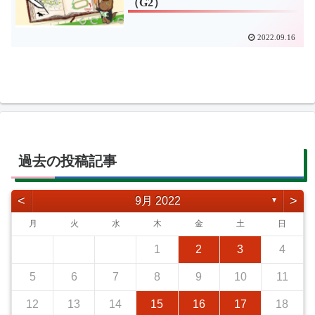
（G2）
2022.09.16
過去の投稿記事
<
>
9月 2022
▼
月
火
水
木
金
土
日
1
2
3
4
5
6
7
8
9
10
11
12
13
14
15
16
17
18