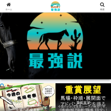
ホーム
検索
重賞展望
今週行われる重賞レースの展望です。
今週の馬場考察
①馬場状態 ②枠順 ③展開 上記3つの