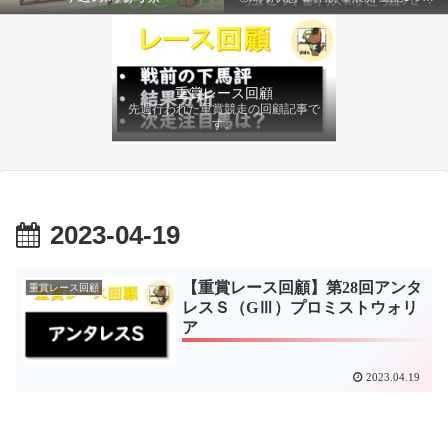
ファクターから有利にレースを運べる
馬を導き、追い切りの動きを加味して
最終評価を下します。
重賞レース回顧
先週行われた重賞競走の回顧記事で
す。
2023-04-19
【重賞レース回顧】第28回アンタ
重賞レース回顧
レスＳ（GⅢ）プロミストウォリ
ア
2023.04.19