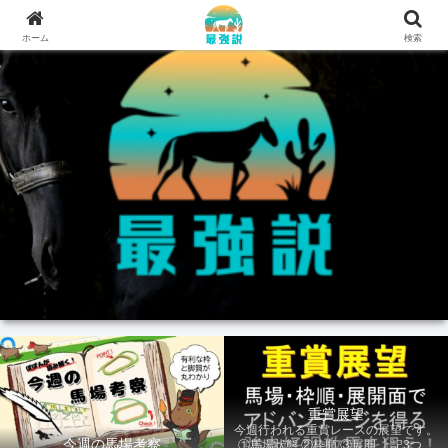
ホーム
検索
重賞展望
今週行われる重賞レースの展望です。
今週の馬場考察
①馬場状態 ②枠順 ③展開 上記3つの