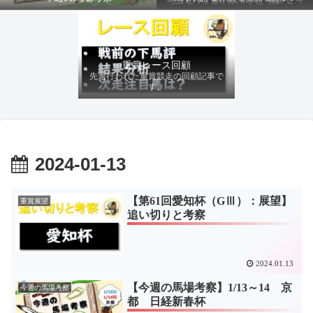
ファクターから有利にレースを運べる
馬を導き、追い切りの動きを加味して
最終評価を下します。
重賞レース回顧
先週行われた重賞競走の回顧記事で
す。
2024-01-13
【第61回愛知杯（GⅢ）：展望】
重賞展望
追い切りと考察
2024.01.13
【今週の馬場考察】1/13～14 京
今週の馬場考察
都 日経新春杯