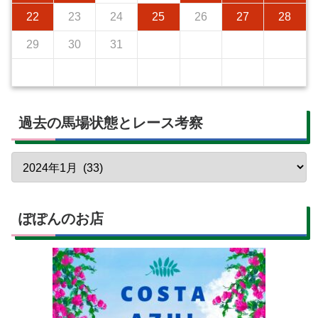
22
23
24
25
26
27
28
29
30
31
過去の馬場状態とレース考察
ぽぽんのお店