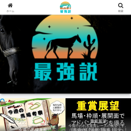
ホーム
検索
重賞展望
今週行われる重賞レースの展望です。
今週の馬場考察
①馬場状態 ②枠順 ③展開 上記3つの