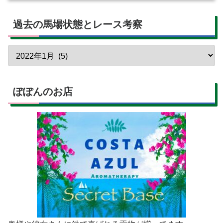
過去の馬場状態とレース考察
ぽぽんのお店