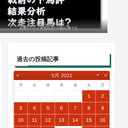
重賞レース回顧
先週行われた重賞競走の回顧記事です。
過去の投稿記事
<
5月 2021
>
▼
月
火
水
木
金
土
日
7
3
5
1
1
4
7
2
1
6
2
2
5
1
3
6
1
4
2
5
7
3
4
7
3
5
1
3
6
2
4
7
2
5
5
1
4
6
2
4
7
3
5
1
3
6
6
2
5
7
3
5
1
4
6
4
7
6
4
6
2
7
3
1
3
6
1
2
5
7
3
3
6
2
4
7
2
3
6
1
4
4
7
3
1
2
14
10
12
14
13
12
10
13
12
14
10
14
10
12
10
13
14
12
12
13
14
10
12
10
13
13
12
14
10
12
13
14
13
13
14
10
10
13
12
14
10
10
13
14
10
13
14
10
11
11
11
11
11
11
11
11
11
11
11
11
8
8
9
8
9
9
8
8
9
8
9
9
8
9
8
9
8
9
8
8
9
9
9
8
3
4
5
6
7
8
9
21
17
19
15
15
18
21
16
15
20
16
16
19
15
17
20
15
18
16
19
21
17
18
21
17
19
15
17
20
16
18
21
16
19
19
15
18
20
16
18
21
17
19
15
17
20
20
16
19
21
17
19
15
18
20
18
21
20
18
20
16
21
17
15
17
20
15
16
19
21
17
17
20
16
18
21
16
17
20
15
18
18
21
17
10
11
12
13
14
15
16