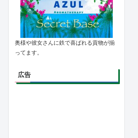
奥様や彼女さんに鉄で喜ばれる貢物が揃
ってます。
広告