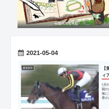
今週の馬場考察
2021-05-04
【
重賞展望
ィ
5月
期の
後に
界の