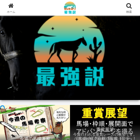
ホーム
検索
重賞展望
今週行われる重賞レースの展望です。
今週の馬場考察
①馬場状態 ②枠順 ③展開 上記3つの