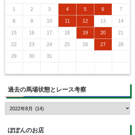
1
2
3
4
5
6
7
8
9
10
11
12
13
14
15
16
17
18
19
20
21
22
23
24
25
26
27
28
29
30
31
過去の馬場状態とレース考察
ぽぽんのお店