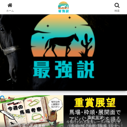
ホーム
検索
重賞展望
今週行われる重賞レースの展望です。
今週の馬場考察
①馬場状態 ②枠順 ③展開 上記3つの