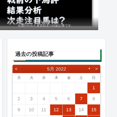
重賞レース回顧
先週行われた重賞競走の回顧記事です。
過去の投稿記事
<
5月 2022
>
▼
月
火
水
木
金
土
日
7
3
5
1
1
4
7
2
1
6
2
2
5
1
3
6
1
4
2
5
7
3
4
7
3
5
1
3
6
2
4
7
2
5
5
1
4
6
2
4
7
3
5
3
6
6
2
5
7
3
5
1
4
6
2
4
7
6
4
6
2
7
3
1
3
6
1
2
5
7
3
3
6
2
4
7
2
3
6
1
4
4
7
3
1
14
10
12
14
13
12
10
13
12
14
10
14
10
12
10
13
14
12
12
13
14
10
12
10
13
13
12
14
10
12
13
14
13
13
14
10
10
13
12
14
10
10
13
14
10
13
14
10
11
11
11
11
11
11
11
11
11
11
11
11
8
8
9
8
9
9
8
8
9
8
9
9
8
9
9
8
9
9
8
8
9
9
9
8
2
3
4
5
6
7
8
21
17
19
15
15
18
21
16
15
20
16
16
19
15
17
20
15
18
16
19
21
17
18
21
17
19
15
17
20
16
18
21
16
19
19
15
18
20
16
18
21
17
19
17
20
20
16
19
21
17
19
15
18
20
16
18
21
20
18
20
16
21
17
15
17
20
15
16
19
21
17
17
20
16
18
21
16
17
20
15
18
18
21
17
9
10
11
12
13
14
15