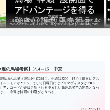
重賞展望
今週行われる重賞レースの展望です。 ①馬場状態 ②枠順 ③展開 上記3
つのファクターから有利にレースを運べる馬を導き、追い切りの動き
を加味して最終評価を下します。
今週の馬場考察】5/14～15 中京
競馬場の馬場状態3回中京2週目。先週は2200ｍ戦で土曜日にアス
1
1
1
1
1
1
1
1
1
1
1
1
2
2
1
1
2
2
1
2
1
2
1
1
2
1
2
1
1
2
1
2
1
2
1
2
3
1
3
2
1
2
1
3
3
1
2
3
1
1
2
3
1
2
2
1
3
1
2
3
2
2
3
2
1
3
2
3
2
3
4
2
1
4
3
2
3
1
2
4
1
4
2
3
1
4
2
2
1
3
1
4
2
3
3
2
4
2
1
3
1
4
3
1
3
4
3
2
4
3
1
4
3
1
1
4
5
1
3
2
5
4
3
1
4
2
3
5
1
2
5
1
3
1
4
2
5
3
3
2
4
2
5
1
3
1
4
4
3
5
1
3
2
4
2
5
4
2
4
5
1
1
4
3
5
1
1
4
2
5
1
4
2
2
5
1
6
2
4
3
6
1
5
1
1
4
2
5
3
1
4
6
2
3
6
2
4
2
5
1
3
6
1
4
4
3
5
1
3
6
2
4
2
5
5
1
4
6
2
4
3
5
1
3
6
5
3
5
1
6
2
2
5
1
4
6
2
2
5
1
3
6
1
2
5
3
3
6
2
イルドモアが2:09.5、そして日曜日にはプリマヴィスタが2:09.0
世界レコードが連日更新される凄まじい高速馬場での開幕となっ
そこに今週は降雨の影響がどう出る...
8
4
6
2
2
5
8
3
2
7
3
3
6
2
4
7
2
5
3
6
8
4
5
8
4
6
2
4
7
3
5
8
3
6
6
2
5
7
3
5
8
4
6
4
7
7
3
6
8
4
6
2
5
7
3
5
8
7
5
7
3
8
4
2
4
7
2
3
6
8
4
4
7
3
5
8
3
4
7
2
5
5
8
4
9
5
7
3
3
6
9
4
3
8
4
4
7
3
5
8
3
6
4
7
9
5
6
9
5
7
3
5
8
4
6
9
4
7
7
3
6
8
4
6
9
5
7
5
8
8
4
7
9
5
7
3
6
8
4
6
9
8
6
8
4
9
5
3
5
8
3
4
7
9
5
5
8
4
6
9
4
5
8
3
6
6
9
5
10
10
10
10
10
10
10
10
10
10
10
10
6
8
4
4
7
5
4
9
5
5
8
4
6
9
4
7
5
8
6
7
6
8
4
6
9
5
7
5
8
8
4
7
9
5
7
6
8
6
9
9
5
8
6
8
4
7
9
5
7
9
7
9
5
6
4
6
9
4
5
8
6
6
9
5
7
5
6
9
4
7
7
6
10
10
10
10
10
10
10
10
10
10
10
10
11
11
11
11
11
11
11
11
11
11
11
11
7
9
5
5
8
6
5
6
6
9
5
7
5
8
6
9
7
8
7
9
5
7
6
8
6
9
9
5
8
6
8
7
9
7
6
9
7
9
5
8
6
8
8
6
7
5
7
5
6
9
7
7
6
8
6
7
5
8
8
7
12
10
12
10
10
12
12
10
12
10
10
12
10
10
12
10
12
12
10
12
12
12
11
11
11
11
11
11
11
11
11
11
11
11
8
6
6
9
7
6
7
7
6
8
6
9
7
8
9
8
6
8
7
9
7
6
9
7
9
8
8
7
8
6
9
7
9
9
7
8
6
8
6
7
8
8
7
9
7
8
6
9
9
8
13
10
13
12
12
10
13
10
13
12
10
13
10
12
10
13
12
12
13
10
12
10
13
12
10
12
13
12
13
12
10
13
12
10
10
13
11
11
11
11
11
11
11
11
11
11
9
7
7
8
7
8
8
7
9
7
8
9
9
7
9
8
8
7
8
9
9
8
9
7
8
8
9
7
9
7
8
9
9
8
8
9
7
9
15
13
12
15
10
14
10
10
13
14
12
10
13
15
12
15
13
14
10
12
15
10
13
13
12
14
10
12
15
13
14
14
10
13
15
13
12
14
10
12
15
14
12
14
10
15
14
10
13
15
14
10
12
15
10
14
12
12
15
11
11
11
11
11
11
11
11
11
11
11
11
11
11
9
9
9
9
9
9
9
9
9
9
9
16
12
14
10
10
13
16
10
15
14
10
12
15
10
13
14
16
12
13
16
12
14
10
12
15
13
16
14
14
10
13
15
13
16
12
14
12
15
15
14
16
12
14
10
13
15
13
16
15
13
15
16
12
10
12
15
10
14
16
12
12
15
13
16
12
15
10
13
13
16
12
11
11
11
11
11
11
11
11
11
11
11
11
11
17
13
15
14
17
12
16
12
12
15
13
16
14
12
15
17
13
14
17
13
15
13
16
12
14
17
12
15
15
14
16
12
14
17
13
15
13
16
16
12
15
17
13
15
14
16
12
14
17
16
14
16
12
17
13
13
16
12
15
17
13
13
16
12
14
17
12
13
16
14
14
17
13
11
11
11
11
11
11
11
11
11
11
11
18
14
16
12
12
15
18
13
12
17
13
13
16
12
14
17
12
15
13
16
18
14
15
18
14
16
12
14
17
13
15
18
13
16
16
12
15
17
13
15
18
14
16
14
17
17
13
16
18
14
16
12
15
17
13
15
18
17
15
17
13
18
14
12
14
17
12
13
16
18
14
14
17
13
15
18
13
14
17
12
15
15
18
14
19
15
17
13
13
16
19
14
13
18
14
14
17
13
15
18
13
16
14
17
19
15
16
19
15
17
13
15
18
14
16
19
14
17
17
13
16
18
14
16
19
15
17
15
18
18
14
17
19
15
17
13
16
18
14
16
19
18
16
18
14
19
15
13
15
18
13
14
17
19
15
15
18
14
16
19
14
15
18
13
16
16
19
15
20
16
18
14
14
17
20
15
14
19
15
15
18
14
16
19
14
17
15
18
20
16
17
20
16
18
14
16
19
15
17
20
15
18
18
14
17
19
15
17
20
16
18
16
19
19
15
18
20
16
18
14
17
19
15
17
20
19
17
19
15
20
16
14
16
19
14
15
18
20
16
16
19
15
17
20
15
16
19
14
17
17
20
16
2022.05.13