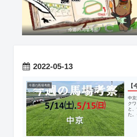
今週の馬場考察
2022-05-13
【
今週の馬場考察
中京
クワ
と、
た。