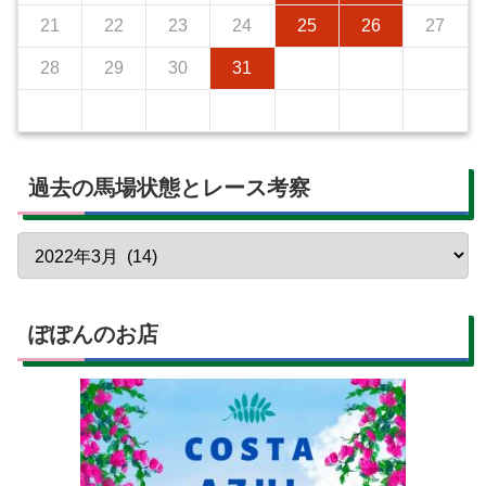
21
22
23
24
25
26
27
28
29
30
31
過去の馬場状態とレース考察
ぽぽんのお店