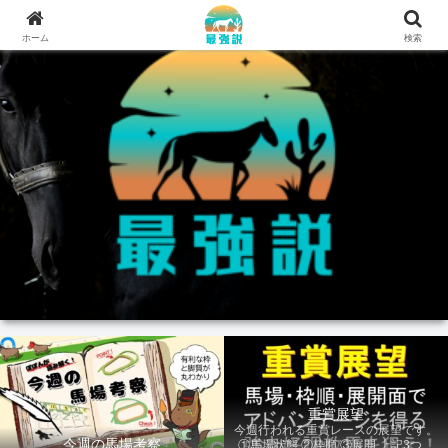
ホーム
検索
重賞展望
今週行われる重賞レースの展望です。
今週の馬場考察
①馬場状態 ②枠順 ③展開 上記3つの