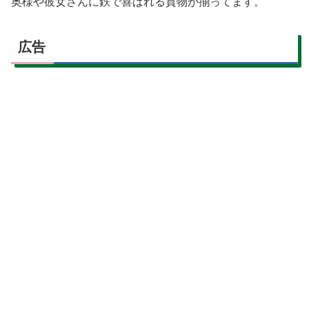
奥様や彼女さんに鉄で喜ばれる貢物が揃ってます。
広告