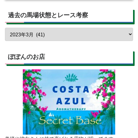
過去の馬場状態とレース考察
ぽぽんのお店