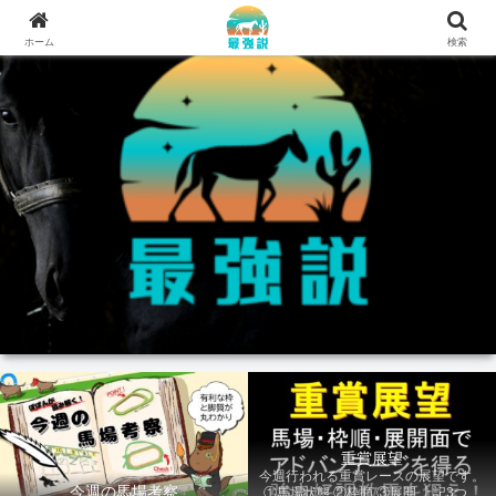
ホーム
検索
重賞展望
今週行われる重賞レースの展望です。
今週の馬場考察
①馬場状態 ②枠順 ③展開 上記3つの