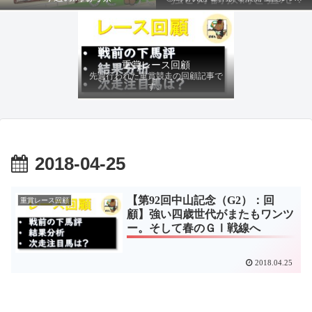
ファクターから有利にレースを運べる
馬を導き、追い切りの動きを加味して
最終評価を下します。
重賞レース回顧
先週行われた重賞競走の回顧記事で
す。
2018-04-25
【第92回中山記念（G2）：回
重賞レース回顧
顧】強い四歳世代がまたもワンツ
ー。そして春のＧⅠ戦線へ
2018.04.25