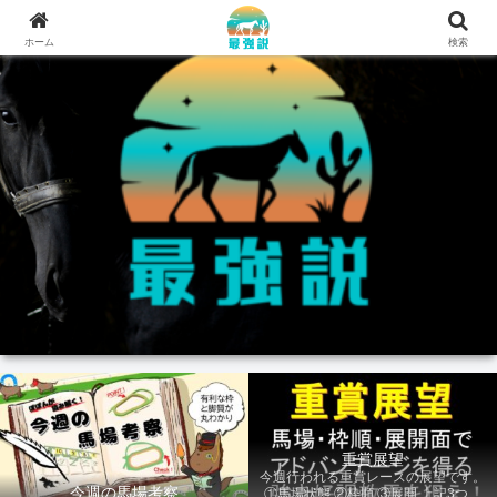
ホーム
検索
重賞展望
今週行われる重賞レースの展望です。
今週の馬場考察
①馬場状態 ②枠順 ③展開 上記3つの