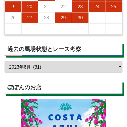
19
20
21
22
23
24
25
26
27
28
29
30
過去の馬場状態とレース考察
ぽぽんのお店