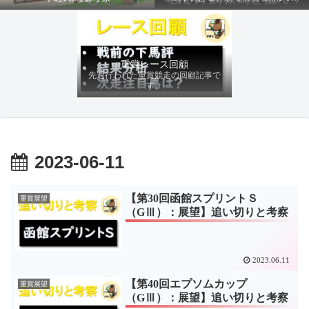
ファクターから有利にレースを運べる
馬を導き、追い切りの動きを加味して
最終評価を下します。
重賞レース回顧
先週行われた重賞競走の回顧記事で
す。
2023-06-11
【第30回函館スプリントＳ
重賞展望
（GⅢ）：展望】追い切りと考察
2023.06.11
【第40回エプソムカップ
重賞展望
（GⅢ）：展望】追い切りと考察