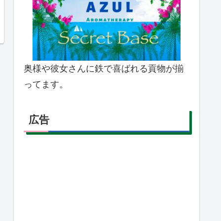
奥様や彼女さんに鉄で喜ばれる貢物が揃
ってます。
広告