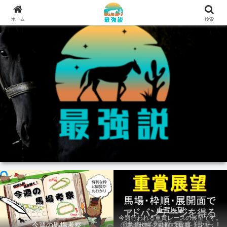
ホーム
検索
重賞展望
今週行われる重賞レースの展望です。
今週の馬場考察
①馬場状態 ②枠順 ③展開 上記3つの