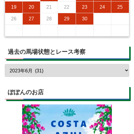
19
20
21
22
23
24
25
26
27
28
29
30
過去の馬場状態とレース考察
ぽぽんのお店