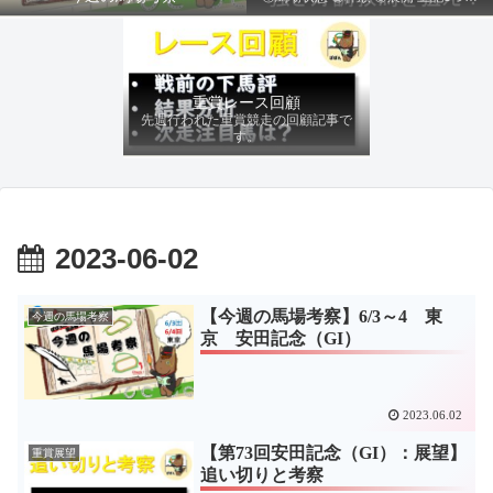
ファクターから有利にレースを運べる
馬を導き、追い切りの動きを加味して
最終評価を下します。
重賞レース回顧
先週行われた重賞競走の回顧記事で
す。
2023-06-02
【今週の馬場考察】6/3～4 東
今週の馬場考察
京 安田記念（GI）
2023.06.02
【第73回安田記念（GI）：展望】
重賞展望
追い切りと考察