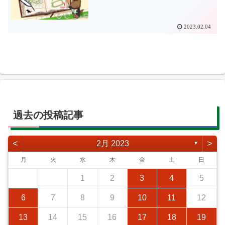
2023.02.04
過去の投稿記事
<
>
2月 2023
▼
月
火
水
木
金
土
日
1
2
3
4
5
6
7
8
9
10
11
12
13
14
15
16
17
18
19