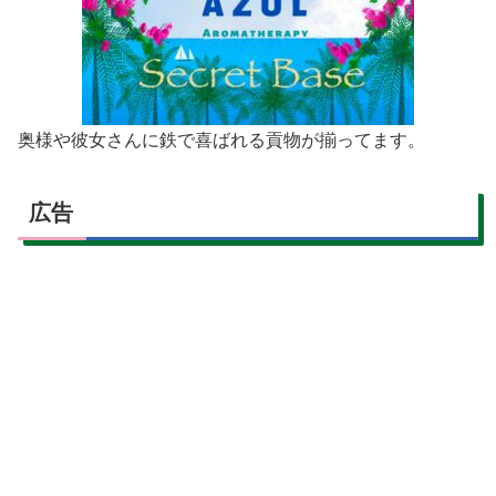
奥様や彼女さんに鉄で喜ばれる貢物が揃ってます。
広告