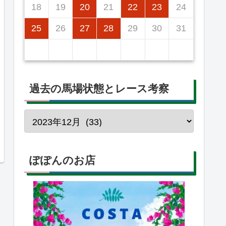
28
24
26
22
22
25
28
23
22
27
23
23
26
22
24
27
22
25
23
26
28
24
25
28
26
22
24
27
23
25
28
23
26
26
22
25
27
23
25
28
24
26
22
24
27
27
23
26
28
24
26
22
25
27
23
25
28
27
25
27
23
28
24
22
24
27
22
23
26
28
24
24
27
23
25
28
23
24
27
22
25
25
28
24
18
19
20
21
22
23
24
31
29
30
29
30
29
29
30
31
29
30
30
29
30
31
29
30
31
29
30
30
31
29
29
30
31
30
30
29
31
25
26
27
28
29
30
31
過去の馬場状態とレース考察
ぽぽんのお店