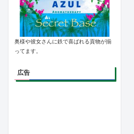
奥様や彼女さんに鉄で喜ばれる貢物が揃
ってます。
広告