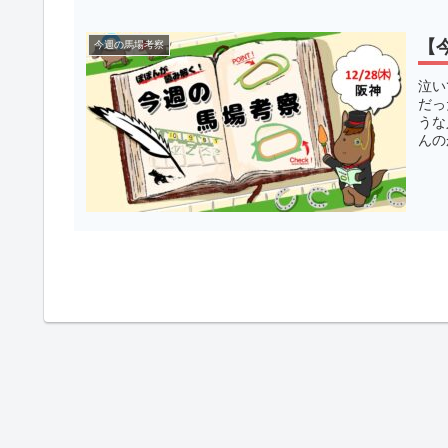
【今
今週の馬場考察
泣い
だっ
うな
んの
して
年読
雨は