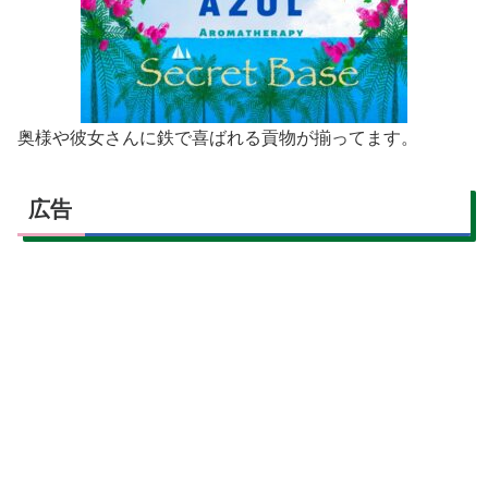
奥様や彼女さんに鉄で喜ばれる貢物が揃ってます。
広告