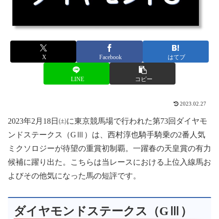
X
Facebook
はてブ
LINE
コピー
2023.02.27
2023年2月18日㈯に東京競馬場で行われた第73回ダイヤモ
ンドステークス（GⅢ）は、西村淳也騎手騎乗の2番人気
ミクソロジーが待望の重賞初制覇。一躍春の天皇賞の有力
候補に躍り出た。こちらは当レースにおける上位入線馬お
よびその他気になった馬の短評です。
ダイヤモンドステークス（GⅢ）