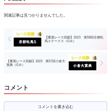
関連記事は見つかりませんでした。
【重賞レース回顧】2023 第58回京都牝
馬ステークス（GⅢ）
【重賞レース回顧】2023 第57回小倉大
賞典（GⅢ）
コメント
コメントを書き込む