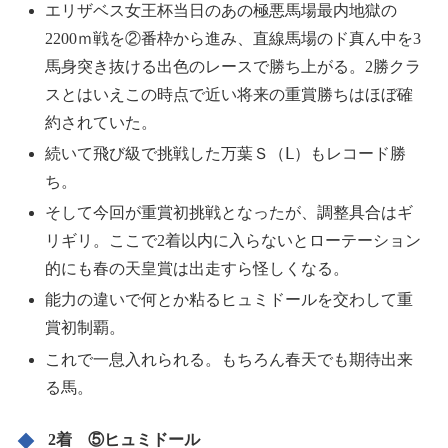
エリザベス女王杯当日のあの極悪馬場最内地獄の
2200ｍ戦を②番枠から進み、直線馬場のド真ん中を3
馬身突き抜ける出色のレースで勝ち上がる。2勝クラ
スとはいえこの時点で近い将来の重賞勝ちはほぼ確
約されていた。
続いて飛び級で挑戦した万葉Ｓ（Ⅼ）もレコード勝
ち。
そして今回が重賞初挑戦となったが、調整具合はギ
リギリ。ここで2着以内に入らないとローテーション
的にも春の天皇賞は出走すら怪しくなる。
能力の違いで何とか粘るヒュミドールを交わして重
賞初制覇。
これで一息入れられる。もちろん春天でも期待出来
る馬。
2着 ⑤ヒュミドール