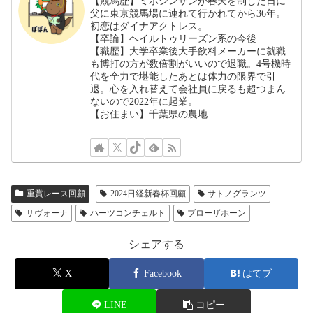
【競馬歴】ミホシンザンが春天を制した日に
父に東京競馬場に連れて行かれてから36年。
初恋はダイナアクトレス。
【卒論】ヘイルトゥリーズン系の今後
【職歴】大学卒業後大手飲料メーカーに就職
も博打の方が数倍割がいいので退職。4号機時
代を全力で堪能したあとは体力の限界で引
退。心を入れ替えて会社員に戻るも超つまん
ないので2022年に起業。
【お住まい】千葉県の農地
重賞レース回顧
2024日経新春杯回顧
サトノグランツ
サヴォーナ
ハーツコンチェルト
ブローザホーン
シェアする
X
Facebook
はてブ
LINE
コピー