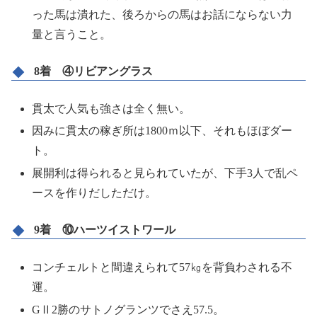
った馬は潰れた、後ろからの馬はお話にならない力
量と言うこと。
8着 ④リビアングラス
貫太で人気も強さは全く無い。
因みに貫太の稼ぎ所は1800ｍ以下、それもほぼダー
ト。
展開利は得られると見られていたが、下手3人で乱ペ
ースを作りだしただけ。
9着 ⑩ハーツイストワール
コンチェルトと間違えられて57㎏を背負わされる不
運。
GⅡ2勝のサトノグランツでさえ57.5。