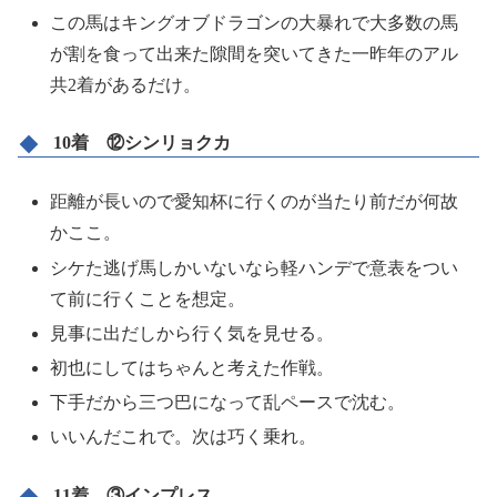
この馬はキングオブドラゴンの大暴れで大多数の馬
が割を食って出来た隙間を突いてきた一昨年のアル
共2着があるだけ。
10着 ⑫シンリョクカ
距離が長いので愛知杯に行くのが当たり前だが何故
かここ。
シケた逃げ馬しかいないなら軽ハンデで意表をつい
て前に行くことを想定。
見事に出だしから行く気を見せる。
初也にしてはちゃんと考えた作戦。
下手だから三つ巴になって乱ペースで沈む。
いいんだこれで。次は巧く乗れ。
11着 ③インプレス