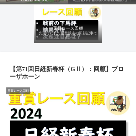
ファクターから有利にレースを運べる
馬を導き、追い切りの動きを加味して
最終評価を下します。
重賞レース回顧
先週行われた重賞競走の回顧記事で
す。
【第71回日経新春杯（GⅡ）：回顧】ブロ
ーザホーン
重賞レース回顧