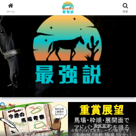
ホーム
検索
重賞展望
今週行われる重賞レースの展望です。
今週の馬場考察
①馬場状態 ②枠順 ③展開 上記3つの