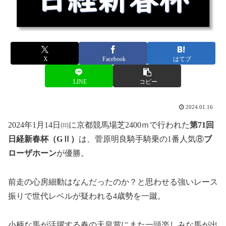
X
Facebook
はてブ
LINE
コピー
2024.01.16
2024年1月14日㈰に京都競馬場芝2400ｍで行われた
第71
回
日経新春杯（GⅡ）
は、菅原明良騎手騎乗の1番人気⑧
ブ
ローザホーン
が優勝。
前走の心房細動はなんだったのか？と思わせる強いレース
振りで世代レベルが疑われる4歳勢を一蹴。
小柄な馬が活躍する春の天皇賞にまた一頭楽しみな馬が出