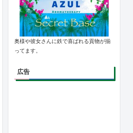
奥様や彼女さんに鉄で喜ばれる貢物が揃
ってます。
広告