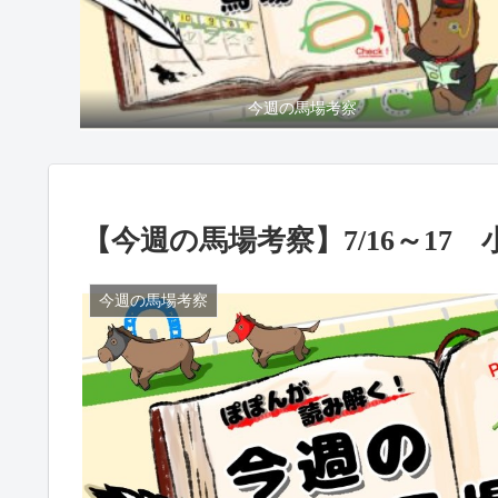
今週の馬場考察
【今週の馬場考察】7/16～17 
今週の馬場考察