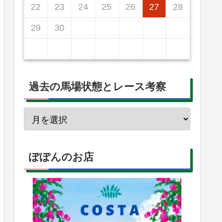
24
26
22
22
25
28
23
22
27
23
23
26
22
24
27
22
25
23
26
28
24
25
28
24
26
22
24
27
23
25
28
23
26
26
22
25
27
23
25
28
24
26
22
24
27
27
23
26
28
24
26
22
25
27
23
25
28
27
25
27
23
28
24
22
24
27
22
23
26
28
24
24
27
23
25
28
23
24
27
22
25
25
28
24
22
23
24
25
26
27
28
31
29
30
29
30
29
29
30
31
31
29
30
30
29
30
31
29
30
31
29
30
30
31
29
29
30
31
30
30
29
31
29
30
過去の馬場状態とレース考察
ぽぽんのお店