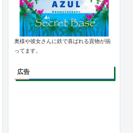
奥様や彼女さんに鉄で喜ばれる貢物が揃
ってます。
広告