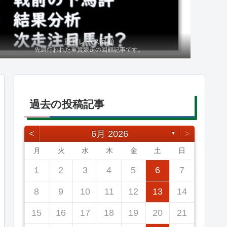
重賞レース回顧
先週行われた重賞競走の回顧記事です。
過去の投稿記事
<
6月 2026
>
▼
月
火
水
木
金
土
日
3
5
1
1
4
7
2
1
6
2
2
5
1
3
6
1
4
2
5
7
3
4
7
3
5
1
3
6
2
4
7
2
5
5
1
4
6
2
4
7
3
5
1
3
6
6
2
5
7
3
5
1
4
6
2
4
7
6
4
6
2
7
3
1
3
6
1
2
5
7
3
3
6
2
4
7
2
3
6
1
4
4
7
3
1
2
3
4
5
6
7
10
12
14
13
12
10
13
12
14
10
14
10
12
10
13
14
12
12
13
14
10
12
10
13
13
12
14
10
12
13
14
13
13
14
10
10
13
12
14
10
10
13
14
10
13
14
10
11
11
11
11
11
11
11
11
11
11
11
11
8
8
9
8
9
9
8
8
9
8
9
9
8
9
8
9
8
9
9
8
8
9
9
9
8
8
9
10
11
12
13
14
17
19
15
15
18
21
16
15
20
16
16
19
15
17
20
15
18
16
19
21
17
18
21
17
19
15
17
20
16
18
21
16
19
19
15
18
20
16
18
21
17
19
15
17
20
20
16
19
21
17
19
15
18
20
16
18
21
20
18
20
16
21
17
15
17
20
15
16
19
21
17
17
20
16
18
21
16
17
20
15
18
18
21
17
15
16
17
18
19
20
21