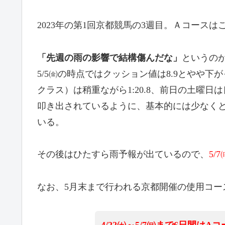
2023年の第1回京都競馬の3週目。Ａコースは
「先週の雨の影響で結構傷んだな」
というの
5/5㈮の時点ではクッション値は8.9とやや下
クラス）は稍重ながら1:20.8、前日の土曜日は
叩き出されているように、基本的には少なく
いる。
その後はひたすら雨予報が出ているので、
5/7
なお、5月末まで行われる京都開催の使用コー