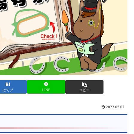
18
20
16
16
19
22
17
16
21
17
17
20
16
18
21
16
19
17
20
22
18
19
22
18
20
16
18
21
17
19
22
17
20
20
16
19
21
17
19
22
18
20
16
18
21
21
17
20
22
18
20
16
19
21
17
19
22
21
19
21
17
22
18
16
18
21
16
17
20
22
18
18
21
17
19
22
17
18
21
16
19
19
22
18
19
21
17
17
20
23
18
17
22
18
18
21
17
19
22
17
20
18
21
23
19
20
23
19
21
17
19
22
18
20
23
18
21
21
17
20
22
18
20
23
19
21
17
19
22
22
18
21
23
19
21
17
20
22
18
20
23
22
20
22
18
23
19
17
19
22
17
18
21
23
19
19
22
18
20
23
18
19
22
17
20
20
23
19
20
22
18
18
21
24
19
18
23
19
19
22
18
20
23
18
21
19
22
24
20
21
24
20
22
18
20
23
19
21
24
19
22
22
18
21
23
19
21
24
20
22
18
20
23
23
19
22
24
20
22
18
21
23
19
21
24
23
21
23
19
24
20
18
20
23
18
19
22
24
20
20
23
19
21
24
19
20
23
18
21
21
24
20
21
23
19
19
22
25
20
19
24
20
20
23
19
21
24
19
22
20
23
25
21
22
25
21
23
19
21
24
20
22
25
20
23
23
19
22
24
20
22
25
21
23
19
21
24
24
20
23
25
21
23
19
22
24
20
22
25
24
22
24
20
25
21
19
21
24
19
20
23
25
21
21
24
20
22
25
20
21
24
19
22
22
25
21
22
24
20
20
23
26
21
20
25
21
21
24
20
22
25
20
23
21
24
26
22
23
26
22
24
20
22
25
21
23
26
21
24
24
20
23
25
21
23
26
22
24
20
22
25
25
21
24
26
22
24
20
23
25
21
23
26
25
23
25
21
26
22
20
22
25
20
21
24
26
22
22
25
21
23
26
21
22
25
20
23
23
26
22
23
25
21
21
24
27
22
21
26
22
22
25
21
23
26
21
24
22
25
27
23
24
27
23
25
21
23
26
22
24
27
22
25
25
21
24
26
22
24
27
23
25
21
23
26
26
22
25
27
23
25
21
24
26
22
24
27
26
24
26
22
27
23
21
23
26
21
22
25
27
23
23
26
22
24
27
22
23
26
21
24
24
27
23
25
27
23
23
26
29
24
23
28
24
24
27
23
25
28
23
26
24
27
29
25
26
29
25
27
23
25
28
24
26
29
24
27
27
23
26
28
24
26
29
25
27
23
25
28
28
24
27
29
25
27
23
26
28
24
26
29
28
26
28
24
29
25
23
25
28
23
24
27
29
25
25
28
24
26
29
24
25
28
23
26
26
29
25
26
28
24
24
27
30
25
24
29
25
25
28
24
26
29
24
27
25
28
30
26
27
30
26
28
24
26
29
25
27
30
25
28
28
24
27
29
25
27
30
26
28
24
26
29
25
28
30
26
28
24
27
29
25
27
30
29
27
29
25
30
26
24
26
29
24
25
28
30
26
26
29
25
27
30
25
26
29
24
27
27
30
26
27
29
25
25
28
31
26
25
30
26
26
29
25
27
30
25
28
26
29
27
28
31
27
29
25
27
30
26
28
31
26
29
25
28
30
26
28
31
27
29
25
27
30
26
29
27
29
25
28
30
26
28
31
30
28
30
26
27
25
27
30
25
26
29
27
27
30
26
28
31
26
27
30
25
28
28
31
27
28
30
26
26
29
27
26
27
27
30
26
28
31
26
29
27
30
28
29
28
30
26
28
31
27
29
27
30
26
29
27
29
28
30
26
28
31
27
30
28
30
26
29
27
29
31
29
27
28
26
28
31
26
27
30
28
28
31
27
29
27
28
31
26
29
28
29
27
27
30
28
27
28
28
31
27
29
27
30
28
31
29
29
27
29
28
30
28
31
27
30
28
30
29
27
29
28
31
29
27
30
28
30
30
28
29
27
29
27
28
31
29
28
30
28
29
27
30
29
30
28
28
31
29
28
29
28
30
28
31
29
30
30
28
30
29
29
28
31
29
30
28
30
29
30
28
31
29
31
29
30
28
30
28
29
30
29
29
30
28
31
30
30
30
31
30
30
30
31
30
31
30
31
30
31
31
30
30
31
30
31
31
31
31
31
31
31
はてブ
LINE
コピー
2023.05.07