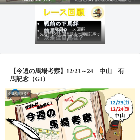
ファクターから有利にレースを運べる
馬を導き、追い切りの動きを加味して
最終評価を下します。
重賞レース回顧
先週行われた重賞競走の回顧記事で
す。
【今週の馬場考察】12/23～24 中山 有
馬記念（GI）
今週の馬場考察