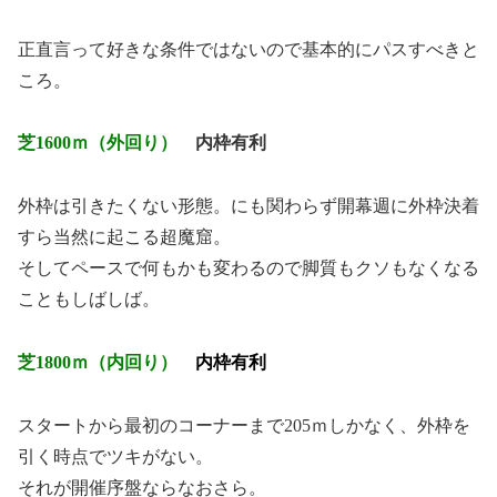
正直言って好きな条件ではないので基本的にパスすべきと
ころ。
芝1600ｍ（外回り）
内枠有利
外枠は引きたくない形態。にも関わらず開幕週に外枠決着
すら当然に起こる超魔窟。
そしてペースで何もかも変わるので脚質もクソもなくなる
こともしばしば。
芝1800ｍ（内回り）
内枠有利
スタートから最初のコーナーまで205ｍしかなく、外枠を
引く時点でツキがない。
それが開催序盤ならなおさら。