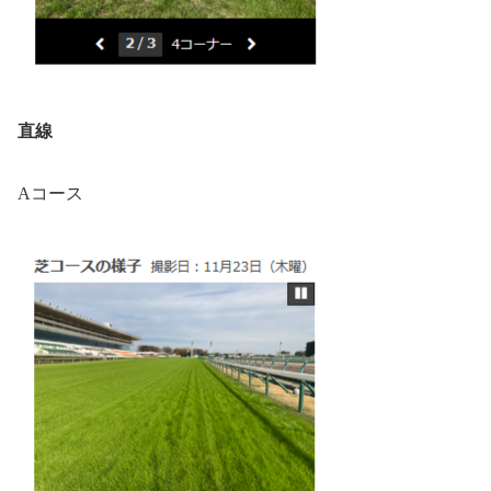
直線
Aコース