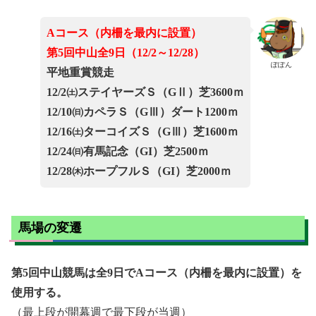
Aコース（内柵を最内に設置）
第5回中山全9日（12/2～12/28）
ぽぽん
平地重賞競走
12/2㈯ステイヤーズＳ（GⅡ）芝3600ｍ
12/10㈰カペラＳ（GⅢ）ダート1200ｍ
12/16㈯ターコイズＳ（GⅢ）芝1600ｍ
12/24㈰有馬記念（GI）芝2500ｍ
12/28㈭ホープフルＳ（GI）芝2000ｍ
馬場の変遷
第5回中山競馬は全9日でAコース（内柵を最内に設置）を
使用する。
（最上段が開幕週で最下段が当週）