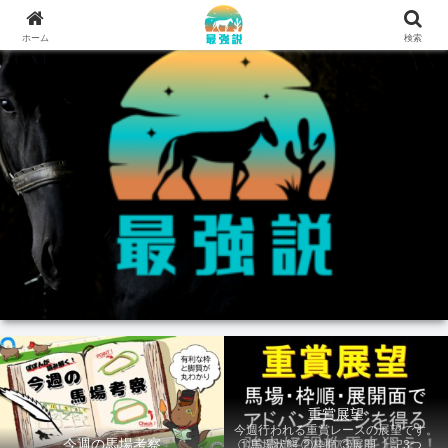
ホーム
検索
重賞展望
今週行われる重賞レースの展望です。
今週の馬場考察
①馬場状態 ②枠順 ③展開 上記3つの