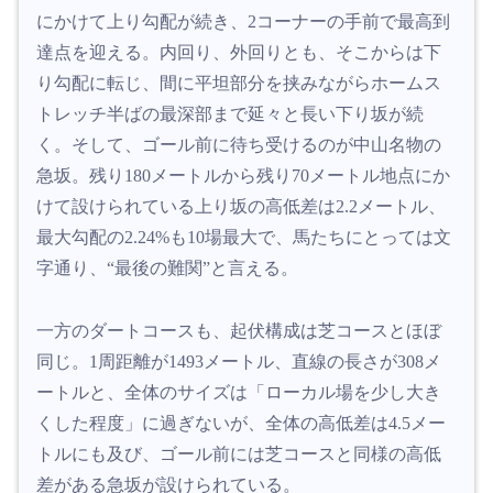
にかけて上り勾配が続き、2コーナーの手前で最高到
達点を迎える。内回り、外回りとも、そこからは下
り勾配に転じ、間に平坦部分を挟みながらホームス
トレッチ半ばの最深部まで延々と長い下り坂が続
く。そして、ゴール前に待ち受けるのが中山名物の
急坂。残り180メートルから残り70メートル地点にか
けて設けられている上り坂の高低差は2.2メートル、
最大勾配の2.24%も10場最大で、馬たちにとっては文
字通り、“最後の難関”と言える。
一方のダートコースも、起伏構成は芝コースとほぼ
同じ。1周距離が1493メートル、直線の長さが308メ
ートルと、全体のサイズは「ローカル場を少し大き
くした程度」に過ぎないが、全体の高低差は4.5メー
トルにも及び、ゴール前には芝コースと同様の高低
差がある急坂が設けられている。