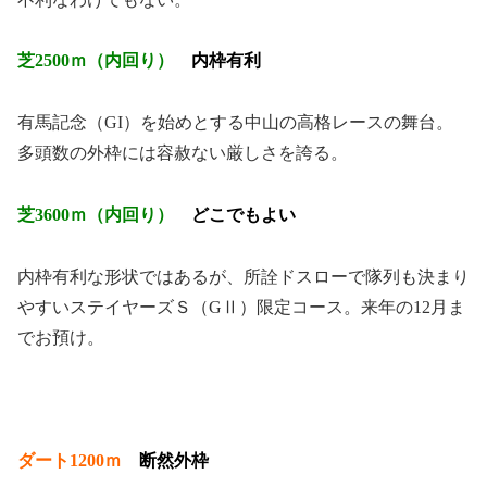
芝2500ｍ（内回り）
内枠有利
有馬記念（GI）を始めとする中山の高格レースの舞台。
多頭数の外枠には容赦ない厳しさを誇る。
芝3600ｍ（内回り）
どこでもよい
内枠有利な形状ではあるが、所詮ドスローで隊列も決まり
やすいステイヤーズＳ（GⅡ）限定コース。来年の12月ま
でお預け。
ダート1200ｍ
断然外枠