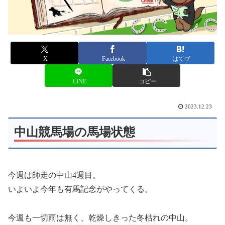
X
Facebook
はてブ
LINE
コピー
2023.12.23
中山競馬場の馬場状態
今週は師走の中山4週目。
いよいよ今年も有馬記念がやってくる。
今週も一切雨は無く、乾燥しきった冬枯れの中山。