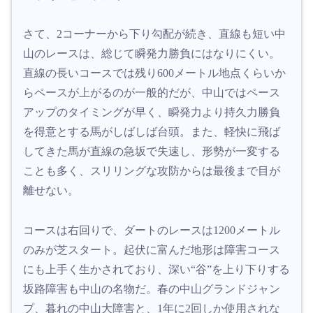
さて、2コーナーから下り勾配が続き、直線も短い中
山のレースは、総じて瞬発力勝負にはなりにくい。
直線の長いコースでは残り600メートル地点くらいか
らペースが上がるのが一般的だが、中山ではペース
アップのタイミングが早く、瞬発力より持久力勝負
を得意とする馬がしばしば台頭。また、軽快に飛ば
してきた馬が直線の急坂で失速し、形勢が一変する
ことも多く、スリリングな攻防からは最後まで目が
離せない。
コースは右回りで、ダートのレースは1200メートル
のみが芝スタート。起伏に富んだ地形は障害コース
にも上手く生かされており、深い“谷”を上り下りする
坂路障害も中山の名物だ。春の中山グランドジャン
プ、暮れの中山大障害と、1年に2回しか使用されな