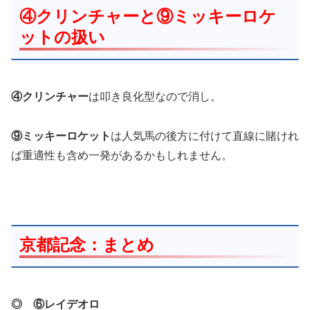
④クリンチャー
と
⑨ミッキーロケ
ット
の扱い
④クリンチャー
は叩き良化型なので消し。
⑨ミッキーロケット
は人気馬の後方に付けて直線に賭けれ
ば重適性も含め一発があるかもしれません。
京都記念：まとめ
◎ ⑥レイデオロ