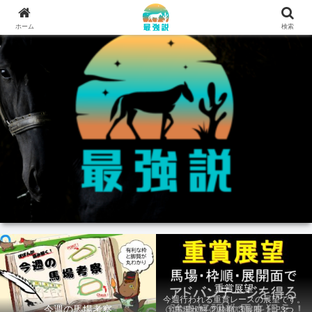
ホーム
検索
重賞展望
今週行われる重賞レースの展望です。
今週の馬場考察
①馬場状態 ②枠順 ③展開 上記3つの