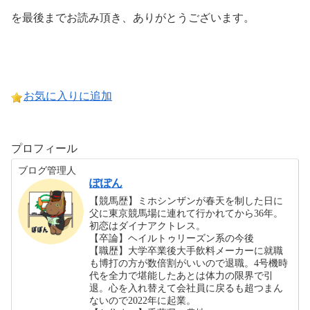
を最後までお読み頂き、ありがとうございます。
お気に入りに追加
プロフィール
ブログ管理人
ぽぽん
【競馬歴】ミホシンザンが春天を制した日に
父に東京競馬場に連れて行かれてから36年。
初恋はダイナアクトレス。
【卒論】ヘイルトゥリーズン系の今後
【職歴】大学卒業後大手飲料メーカーに就職
も博打の方が数倍割がいいので退職。4号機時
代を全力で堪能したあとは体力の限界で引
退。心を入れ替えて会社員に戻るも超つまん
ないので2022年に起業。