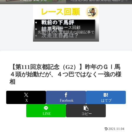
ファクターから有利にレースを運べる
馬を導き、追い切りの動きを加味して
最終評価を下します。
重賞レース回顧
先週行われた重賞競走の回顧記事で
す。
【第111回京都記念（G2）】昨年のＧⅠ馬
４頭が始動だが、４つ巴ではなく一強の様
相
X
Facebook
はてブ
LINE
コピー
2021.11.04