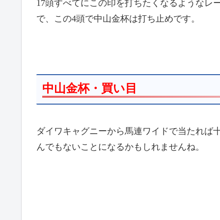
17頭すべてにこの印を打ちたくなるようなレ
で、この4頭で中山金杯は打ち止めです。
中山金杯・買い目
ダイワキャグニーから馬連ワイドで当たれば
んでもないことになるかもしれませんね。