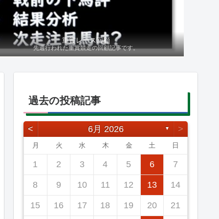
重賞レース回顧
先週行われた重賞競走の回顧記事です。
過去の投稿記事
<
6月 2026
>
▼
月
火
水
木
金
土
日
3
5
1
1
4
7
2
1
6
2
2
5
1
3
6
1
4
2
5
7
3
4
7
3
5
1
3
6
2
4
7
2
5
5
1
4
6
2
4
7
3
5
1
3
6
6
2
5
7
3
5
1
4
6
2
4
7
6
4
6
2
7
3
1
3
6
1
2
5
7
3
3
6
2
4
7
2
3
6
1
4
4
7
3
1
2
3
4
5
6
7
10
12
14
13
12
10
13
12
14
10
14
10
12
10
13
14
12
12
13
14
10
12
10
13
13
12
14
10
12
13
14
13
13
14
10
10
13
12
14
10
10
13
14
10
13
14
10
11
11
11
11
11
11
11
11
11
11
11
11
8
8
9
8
9
9
8
8
9
8
9
9
8
9
8
9
8
9
9
8
8
9
9
9
8
8
9
10
11
12
13
14
17
19
15
15
18
21
16
15
20
16
16
19
15
17
20
15
18
16
19
21
17
18
21
17
19
15
17
20
16
18
21
16
19
19
15
18
20
16
18
21
17
19
15
17
20
20
16
19
21
17
19
15
18
20
16
18
21
20
18
20
16
21
17
15
17
20
15
16
19
21
17
17
20
16
18
21
16
17
20
15
18
18
21
17
15
16
17
18
19
20
21