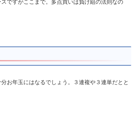
ースですがここまで。多点買いは負け組の法則なの
十分お年玉にはなるでしょう。３連複や３連単だとと