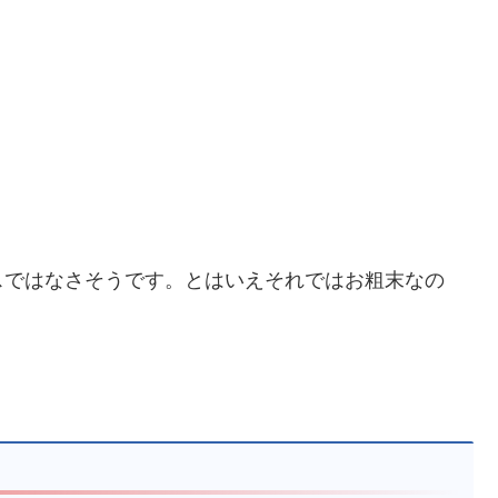
スではなさそうです。とはいえそれではお粗末なの