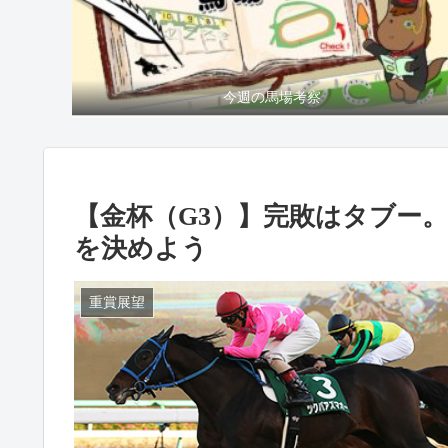
今週の馬場考察
【金杯（G3）】完敗はタブー。
を決めよう
重賞展望