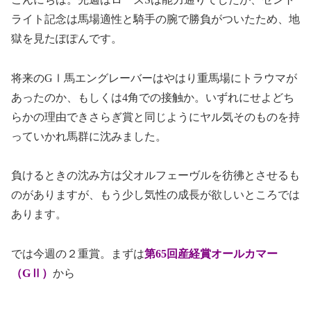
ライト記念は馬場適性と騎手の腕で勝負がついたため、地
獄を見たぽぽんです。
将来のGⅠ馬エングレーバーはやはり重馬場にトラウマが
あったのか、もしくは4角での接触か。いずれにせよどち
らかの理由できさらぎ賞と同じようにヤル気そのものを持
っていかれ馬群に沈みました。
負けるときの沈み方は父オルフェーヴルを彷彿とさせるも
のがありますが、もう少し気性の成長が欲しいところでは
あります。
では今週の２重賞。まずは
第65回産経賞オールカマー
（GⅡ）
から