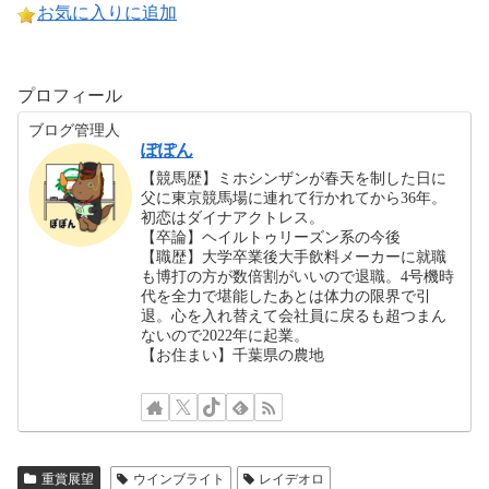
お気に入りに追加
プロフィール
ブログ管理人
ぽぽん
【競馬歴】ミホシンザンが春天を制した日に
父に東京競馬場に連れて行かれてから36年。
初恋はダイナアクトレス。
【卒論】ヘイルトゥリーズン系の今後
【職歴】大学卒業後大手飲料メーカーに就職
も博打の方が数倍割がいいので退職。4号機時
代を全力で堪能したあとは体力の限界で引
退。心を入れ替えて会社員に戻るも超つまん
ないので2022年に起業。
【お住まい】千葉県の農地
重賞展望
ウインブライト
レイデオロ