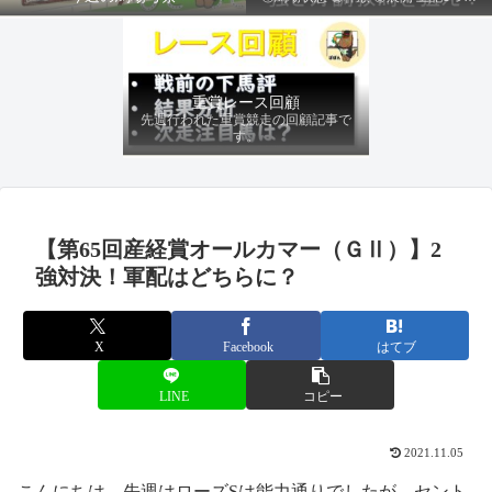
ファクターから有利にレースを運べる
馬を導き、追い切りの動きを加味して
最終評価を下します。
重賞レース回顧
先週行われた重賞競走の回顧記事で
す。
【第65回産経賞オールカマー（ＧⅡ）】2
強対決！軍配はどちらに？
X
Facebook
はてブ
LINE
コピー
2021.11.05
こんにちは。先週はローズSは能力通りでしたが、セント