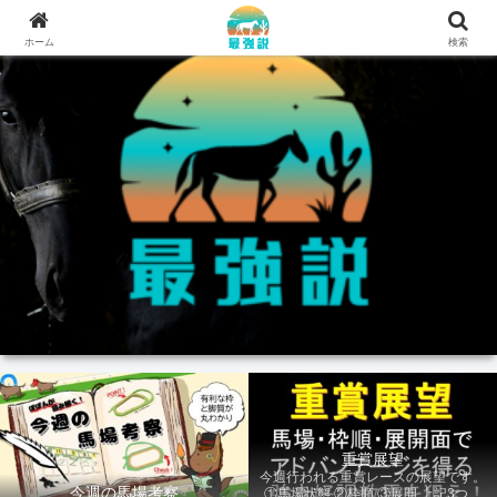
ホーム
検索
重賞展望
今週行われる重賞レースの展望です。
今週の馬場考察
①馬場状態 ②枠順 ③展開 上記3つの