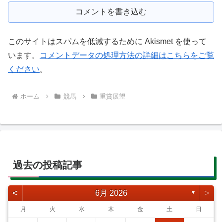
コメントを書き込む
このサイトはスパムを低減するために Akismet を使って
います。
コメントデータの処理方法の詳細はこちらをご覧
ください
。
ホーム
競馬
重賞展望
過去の投稿記事
<
>
6月 2026
▼
月
火
水
木
金
土
日