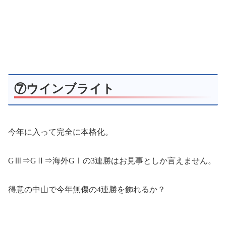
⑦ウインブライト
今年に入って完全に本格化。
GⅢ⇒GⅡ⇒海外GⅠの3連勝はお見事としか言えません。
得意の中山で今年無傷の4連勝を飾れるか？